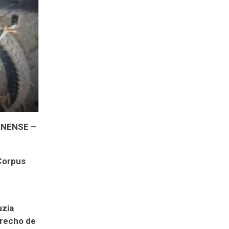
INENSE –
Corpus
uzia
trecho de