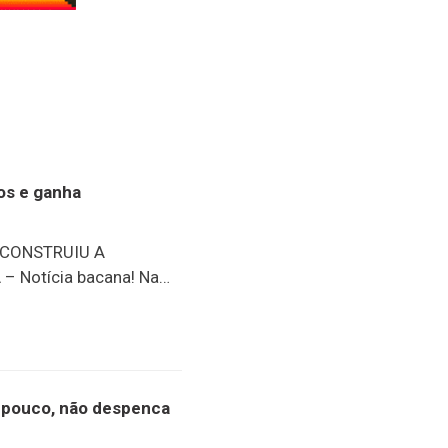
nos e ganha
 CONSTRUIU A
 Notícia bacana! Na
ento oficial do
 história do senhor José
inho, um dos moradores
. Completando 97 anos
e conta diversos
or pouco, não despenca
 vida. Entre elas, se