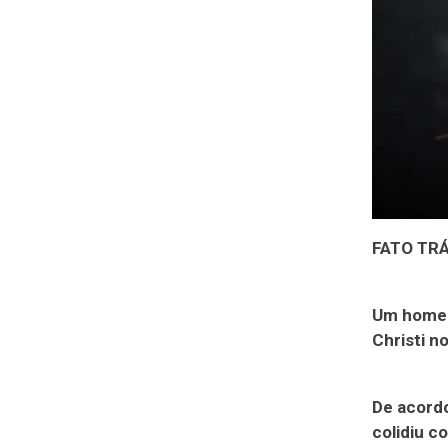
FATO TR
Um homem
Christi n
De acordo
colidiu c