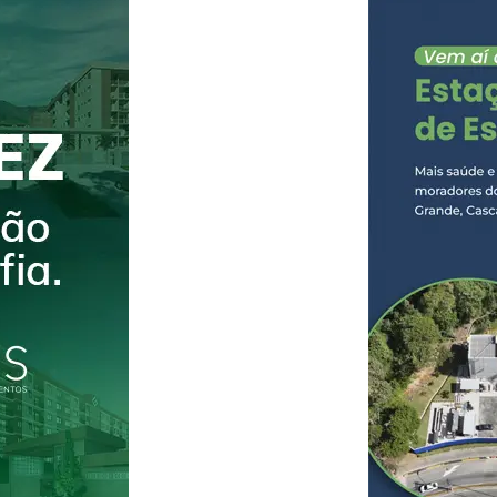
cocaína apreendida8.250g de maconha apreend
prejuízo estimado