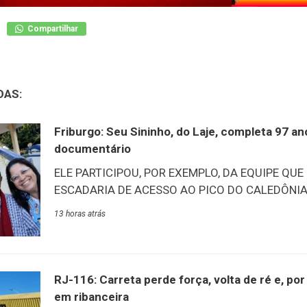
Compartilhar
DAS:
Friburgo: Seu Sininho, do Laje, completa 97 a
documentário
ELE PARTICIPOU, POR EXEMPLO, DA EQUIPE QUE
ESCADARIA DE ACESSO AO PICO DO CALEDÔNIA –
tarde desta quinta-feira, 6/8, aconteceu o lançam
13 horas atrás
documentário “O Nosso Sininho”. O filme conta a
Marcelino, carinhosamente conhecido como Sin
mais antigos do Lar Abrigo Amor à Jesus (Laje)
na mesma data, ele esbanja vitalidade e alegria 
RJ-116: Carreta perde força, volta de ré e, p
acontecimentos e vivências de quase um século de
em ribanceira