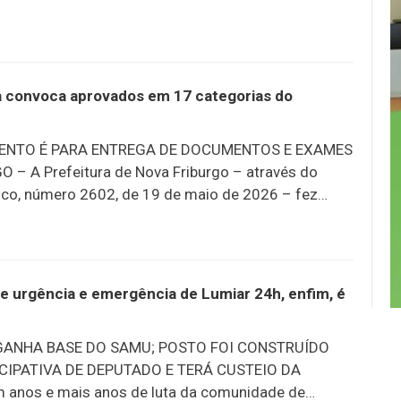
partir dos seis meses de idade. A medida busca
a vacinal e reforçar a proteção da comunidade
es causadas pelo vírus da gripe. A influenza é uma
 que pode provocar sintomas intensos e, em alguns
quadros graves, especialmente entre crianças, idosos
ra convoca aprovados em 17 categorias do
as crônicas. A vacinação continua sendo a forma
ENTO É PARA ENTREGA DE DOCUMENTOS E EXAMES
– A Prefeitura de Nova Friburgo – através do
ônico, número 2602, de 19 de maio de 2026 – fez
 concursados aprovados no certame 001/23. O
ara entrega de documentos e exames médico e
l beneficia concursados de 17 categorias e é o
da efetiva nomeação e posse. CATEGORIAS. Auxiliar
e urgência e emergência de Lumiar 24h, enfim, é
 Técnico de Enfermagem. Enfermeiro. Biólogo.
l 24h. Motorista de Ambulância. Enfermeiro de
GANHA BASE DO SAMU; POSTO FOI CONSTRUÍDO
ogo. Técnico de Enfermagem de Família.
IPATIVA DE DEPUTADO E TERÁ CUSTEIO DA
 anos e mais anos de luta da comunidade de