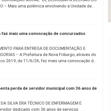
 – Mais uma polêmica envolvendo a Unidade de
ia 24 Horas de Lumiar, inaugurada em maio: o
on (PL) vetou o projeto de autoria do adversário
mião (PT) que batizava o posto com o nome da
ilva Cardoso Stulpen Veiga. A proposta havia sido
ra faz mais uma convocação de concursados
a, anteriormente, em duas votações. Isadora de 8
embro do ano passado após procurar atendimento
MENTO PARA ENTREGA DE DOCUMENTAÇÃO E
RIAS – A Prefeitura de Nova Friburgo, através do
ônico 2619, de 11/6/26, fez mais uma convocação de
os. Desta vez, o chamamento é para entrega de
 médico / psicológico – última etapa da
 edital de convocação é para 10 categorias:.
 Social. Nutricionista. Fisioterapeuta I. Técnico em
menta perda de servidor municipal com 36 anos de
iro. Biólogo. Médico endocrinologista pediátrico
amília. Médico veterinário VEJA O EDITAL DE
 DA SILVA ERA TÉCNICO DE ENFERMAGEM E
S, DIA, HORÁRIO E LOCAL DE APRESENTAÇÃO DOS
vidor dedicado com 36 anos de serviços
QUE AQUI