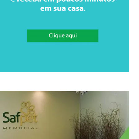
conexões entre si e um
excesso de personagens que
tornaram o universo
compartilhado mais cansativo
do que empolgante. Pela
primeira vez em muitos anos, o
maior