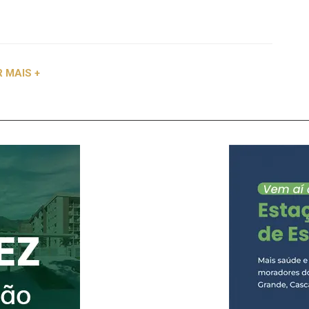
a Serra e comunidades adjacentes de Nova Friburgo.
de Urgência e Emergência de Lumiar, que funcionará
 inaugurada nesta quinta-feira, 7/5. O distrito
base do Samu. A nova unidade está localizada ao
 MAIS +
esportiva de Lumiar e tem como objetivo
erviços de saúde, ampliando o acesso aos
ência e emergência