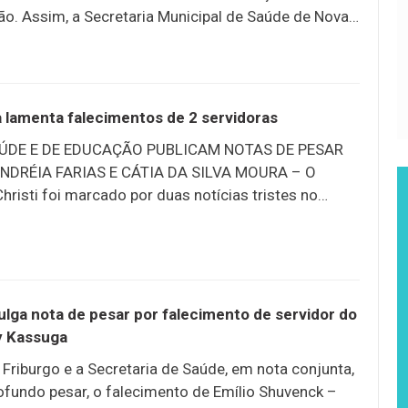
ão. Assim, a Secretaria Municipal de Saúde de Nova
ta de pesar, nesta terça-feira, 9/6, lamentando o
Sergio Dutra da Silva. De acordo com a publicação
l Nilo Sergio no Programa IST/AIDS/HEPATITES da
gilância em Saúde. O corpo está sendo velado no
a lamenta falecimentos de 2 servidoras
Duas Pedras, e será cremado na quarta-feira, 10/6,
AÚDE E DE EDUCAÇÃO PUBLICAM NOTAS DE PESAR
no (horário ainda não divulgado pela família).
NDRÉIA FARIAS E CÁTIA DA SILVA MOURA – O
hristi foi marcado por duas notícias tristes no
s municipais de Nova Friburgo, com os falecimentos
átia da Silva Moura. Nas redes sociais, a secretaria
nota de pesar lamentando o falecimento de Andréia
na farmácia do Posto de Saúde Tunney Kassuga, em
 de Educação, tambérm nas redes sociais, lamentou e
ulga nota de pesar por falecimento de servidor do
o pesar o falecimento de Cátia da Silva
y Kassuga
 Friburgo e a Secretaria de Saúde, em nota conjunta,
fundo pesar, o falecimento de Emílio Shuvenck –