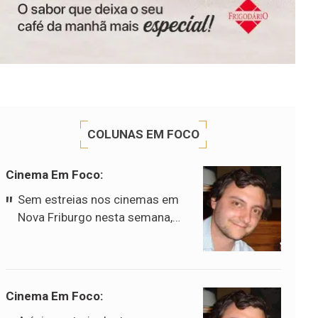
COLUNAS EM FOCO
Cinema Em Foco:
Sem estreias nos cinemas em
Nova Friburgo nesta semana,
vamos a um pequeno resumo
dos filmes que seguem em
cartaz. Homem-Aranha: Um
Novo Dia Peter Parker retorna
Cinema Em Foco:
às telas em uma aventura que