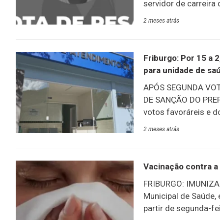
servidor de carreir
Hospital Municipal R
2 meses atrás
Unidade Básica de S
Memorial da SAF, em
feira, 3/6, no Cemit
Friburgo: Por 15 a
CONTEÚDO COMPLET
para unidade de sa
APÓS SEGUNDA VOT
DE SANÇÃO DO PRE
votos favoráreis e d
Schuabb), a Câmara 
2 meses atrás
nesta terça-feira, 2
a Unidade de Urgênc
da Silva Cardoso Stu
Vacinação contra a 
Johnny Maycon que, 
FRIBURGO: IMUNIZAÇ
sanção do próprio Le
Municipal de Saúde, 
de moradores dos
partir de segunda-fe