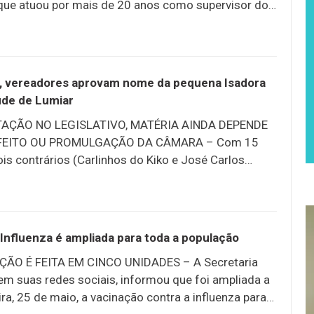
a que atuou por mais de 20 anos como supervisor do
aul Sertã. Atualmente, exercia suas funções na
aúde Tunney Kassuga. O velório acontece no
 Duas Pedras, e o sepultamento será nesta quarta-
ério Luterano. A causa da morte não foi divulgada.
 2, vereadores aprovam nome da pequena Isadora
O DO PORTAL NFEMFOCO – CLIQUE AQUI
úde de Lumiar
AÇÃO NO LEGISLATIVO, MATÉRIA AINDA DEPENDE
FEITO OU PROMULGAÇÃO DA CÂMARA – Com 15
ois contrários (Carlinhos do Kiko e José Carlos
de Nova Friburgo aprovou, em segunda votação,
6/5, projeto do vereador Cláudio Damião que nomeia
ia e Emergência 24 horas de Lumiar como Isadora
lpen Veiga. A matéria segue para sanção do prefeito
Influenza é ampliada para toda a população
em caso de veto ou não manifestação, voltará à
ÃO É FEITA EM CINCO UNIDADES – A Secretaria
gislativo. A exemplo da primeira votação, um grupo
em suas redes sociais, informou que foi ampliada a
ira, 25 de maio, a vacinação contra a influenza para