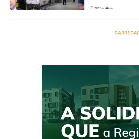
Lumiar, São Pedro d
2 meses atrás
E, enfim, a Unidade 
24 horas por dia, foi
também recebeu uma 
CARREGAR
lado da quadra poli
descentralizar os s
atendimentos de urg