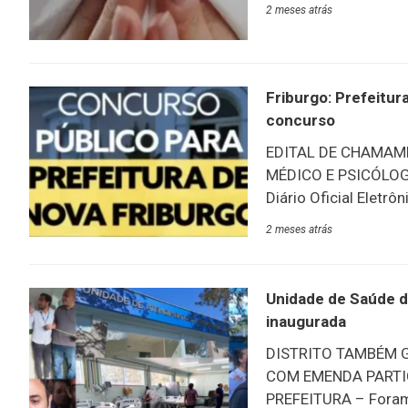
toda a população a 
2 meses atrás
aumentar a cobertur
contra as complicaçõ
doença respiratória
casos, evoluir para 
Friburgo: Prefeitu
e pessoas com doenç
concurso
mais
EDITAL DE CHAMAM
MÉDICO E PSICÓLOGO 
Diário Oficial Eletr
novo chamamento de
2 meses atrás
chamamento 065 é p
psicológico. O edita
último passo antes 
Unidade de Saúde d
de Serviços Gerais.
inaugurada
Médico Clínico Gera
DISTRITO TAMBÉM 
Família. Fonoaudiól
COM EMENDA PARTIC
PREFEITURA – Foram