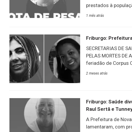
prestados à populaç
Friburgo publicou no
1 mês atrás
falecimento de Nilo 
do governo municipa
Subsecretaria de Vi
Friburgo: Prefeitur
Memorial da SAF, em 
SECRETARIAS DE S
no Crematório Lutera
PELAS MORTES DE A
feriadão de Corpus C
quadro de servidore
2 meses atrás
de Andréia Farias e C
de Saúde, publicou 
Farias, que atuava 
Olaria. A secretaria
Friburgo: Saúde div
publicou com profund
Raul Sertã e Tunne
A Prefeitura de Nova
lamentaram, com pro