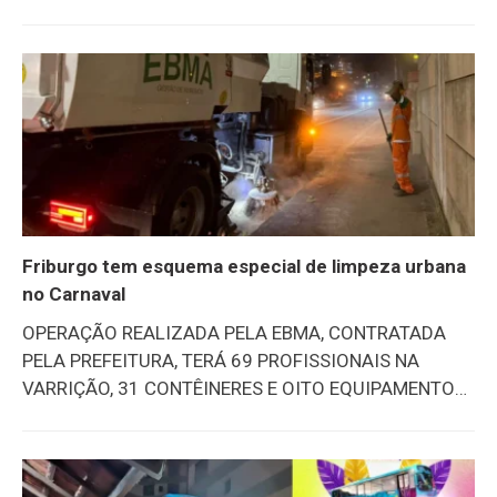
alegria para os foliões.Segunda e terça-feira, onze
blocos de embalo ainda vão animar a Avenida Alberto
Braune (veja abaixo). Nos distritos de Lumiar, São
Pedro da Serra e Riograndina também acontecem
vários eventos (clique aqui). Segunda-feira (16)
Terça-feira (17)
Friburgo tem esquema especial de limpeza urbana
no Carnaval
OPERAÇÃO REALIZADA PELA EBMA, CONTRATADA
PELA PREFEITURA, TERÁ 69 PROFISSIONAIS NA
VARRIÇÃO, 31 CONTÊINERES E OITO EQUIPAMENTOS,
ENTRE OS QUAIS VARREDEIRA MECÂNICA E
CAMINHÕES-PIPA – A Prefeitura de Nova Friburgo –
por meio da Secretaria de Governo, da Subsecretaria