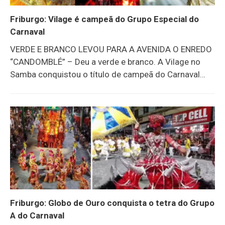
leia aqui.
Friburgo: Vilage é campeã do Grupo Especial do
Carnaval
VERDE E BRANCO LEVOU PARA A AVENIDA O ENREDO
“CANDOMBLÉ” – Deu a verde e branco. A Vilage no
Samba conquistou o título de campeã do Carnaval
2026 em Nova Friburgo. É o 30º título da agremiação.
RESULTADO FINAL DA APURAÇÃO1 – Vilage no
Samba, 179,9 pontos2 – Unidos da Saudade, 179,8
pontos3 – Alunos do Samba, 179,7 pontos4 –
Imperatriz de Olaria, 178, 4 pontos A Vilage no Samba
foi a quarta e última a desfilar domingo, na Avenida
Alberto Braune. A agremiação levou para a passarela
do samba o enredo “Candomblé”. Com 825
componentes, 16 alas, 4 carros
Friburgo: Globo de Ouro conquista o tetra do Grupo
A do Carnaval