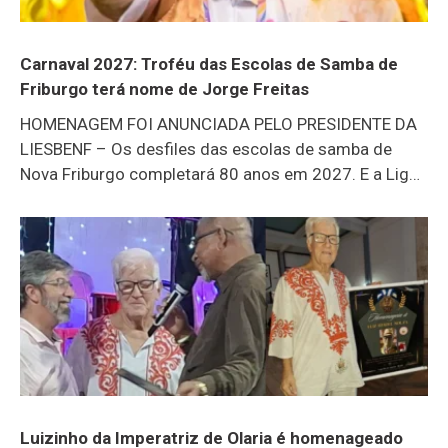
Carnaval 2027: Troféu das Escolas de Samba de
Friburgo terá nome de Jorge Freitas
HOMENAGEM FOI ANUNCIADA PELO PRESIDENTE DA
LIESBENF – Os desfiles das escolas de samba de
Nova Friburgo completará 80 anos em 2027. E a Liga
das Escolas de Samba de Nova Friburgo já definiu
que, ano que vem, o troféu levará o nome de Jorge
Freitas. Com uma trajetória marcante no carnaval
friburguense e no Brasil, Jorginho Freitas gravou
vídeo agradecendo a homenagem (assista abaixo). O
novo presidente da Liga das Escolas de Samba, Fabio
Nicoliello, o Fuzil, destacou a iniciativa: “Justa e
devida”, afirmou. Atualmente, Jorge Freitas é
carnavalesco da Dragões da Real, de São Paulo. Ao
longo de
Luizinho da Imperatriz de Olaria é homenageado