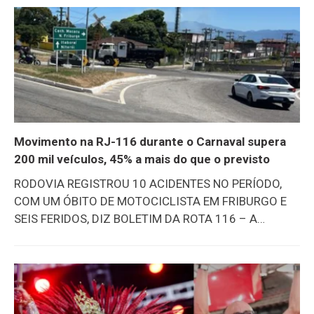
do Sul. Os desfiles terminaram neste final de semana.
O evento está consolidado no calendário cultural do
sul do Brasil e, além da grande estrutura e grande
público, é palco de nomes renomados do samba.
Nesse cenário, mais uma vez, brilhou um grupo de
friburguenses que conduziu a escola azul e branco. O
time friburguense, ligado à Vilage
Movimento na RJ-116 durante o Carnaval supera
200 mil veículos, 45% a mais do que o previsto
RODOVIA REGISTROU 10 ACIDENTES NO PERÍODO,
COM UM ÓBITO DE MOTOCICLISTA EM FRIBURGO E
SEIS FERIDOS, DIZ BOLETIM DA ROTA 116 – A
Concessionária Rota 116 S/A divulgou nesta quarta-
feira, 18/2, o balanço oficial da operação especial
realizada durante o período de Carnaval na Rodovia
RJ-116 (Itaboraí – Nova Friburgo – Macuco). Entre
sexta-feira (13) e a quarta-feira de Cinzas (18), 204