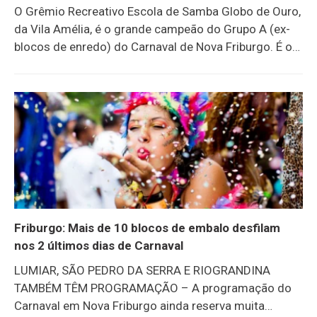
O Grêmio Recreativo Escola de Samba Globo de Ouro,
da Vila Amélia, é o grande campeão do Grupo A (ex-
blocos de enredo) do Carnaval de Nova Friburgo. É o
quarto título consecutivo da agremiação. A conquista
foi anunciada durante a apuração nesta Quarta-feira
de Cinzas, realizada no Prédio da Cultura, no antigo
Fórum da Praça Getúlio Vargas. RESULTADO FINAL DA
APURAÇÃO1 – Globo de Ouro, 269,6 pontos2 –
Unidos do Imperador, 269 pontos3 – Raio de Luar,
269 pontos4 – Bola Branca, 267,8 pontos O Globo de
Ouro levou para a avenida o enredo “De Benin para
Bahia – Bábá
Friburgo: Mais de 10 blocos de embalo desfilam
nos 2 últimos dias de Carnaval
LUMIAR, SÃO PEDRO DA SERRA E RIOGRANDINA
TAMBÉM TÊM PROGRAMAÇÃO – A programação do
Carnaval em Nova Friburgo ainda reserva muita