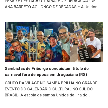
PESAR E DESTACA O TRABALHO E DEDICAÇÃO DE
ANA BARRETO AO LONGO DE DÉCADAS – A Unidos da
Saudade, escola de samba do Bairro Ypu, utilizou as
suas redes sociais nesta terça-feira, 21/4, para
lamentar o falecimento de uma de suas figuras
ilustres: Ana Barreto, conhecida por Tia Ana. Ela havia
completado 60 anos este mês e o velório acontece
no Memorial da SAF, em Duas Pedras. “O Grêmio
Recreativo Escola de Samba Unidos da Saudade
comunica o falecimento de Ana Barreto. Tia Ana,
como era conhecida popularmente, foi conselheira e
diretora por décadas. Saudatina
Sambistas de Friburgo conquistam título do
carnaval fora de época em Uruguaiana (RS)
GRUPO DA VILAGE NO SAMBA BRILHA NO GRANDE
EVENTO DO CALENDÁRIO CULTURAL NO SUL DO
BRASIL- A escola de samba Unidos da Ilha do
Marduque foi a grande campeão do carnaval fora de
época 2026, em Uruguaiana, no interior do Rio Grande