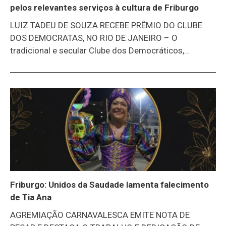
pelos relevantes serviços à cultura de Friburgo
LUIZ TADEU DE SOUZA RECEBE PRÊMIO DO CLUBE
DOS DEMOCRATAS, NO RIO DE JANEIRO – O
tradicional e secular Clube dos Democráticos,
sediado na Lapa, Rio de Janeiro, homenageou um
ícone da cultura popular de Nova Friburgo: Luiz Tadeu
de Souza, o Luizinho da Imperatriz de Olaria.A justa
homenagem ocorreu no último final de semana.
Luizinho, como é carinhosamente conhecido, nasceu
em Sumidouro, mas veio para Nova Friburgo ainda
criança. Trabalhou no comércio e montou empresa no
ramo de papelarias em Olaria. No meio empresarial,
foi sócio fundador da ACIOC (Associação Comercial
e Industrial de Olaria e Cônego). Atuou ainda
Friburgo: Unidos da Saudade lamenta falecimento
de Tia Ana
AGREMIAÇÃO CARNAVALESCA EMITE NOTA DE