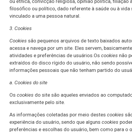
ou étnica, convicção religiosa, opinião política, filiação
filosófico ou político, dado referente à saúde ou à vid
vinculado a uma pessoa natural.
3. Cookies
Cookies
são pequenos arquivos de texto baixados aut
acessa e navega por um site. Eles servem, basicamente, 
atividades e preferências de usuários.Os
cookies
não p
extraídos do disco rígido do usuário, não sendo possíve
informações pessoais que não tenham partido do usuári
a. Cookies do
site
Os
cookies
do site são aqueles enviados ao computador
exclusivamente pelo site.
As informações coletadas por meio destes
cookies
são
experiência do usuário, sendo que alguns
cookies
podem
preferências e escolhas do usuário, bem como para o 