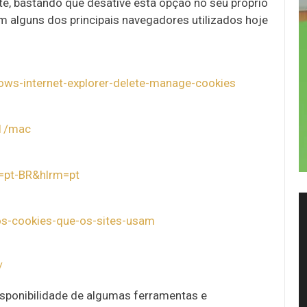
te, bastando que desative esta opção no seu próprio
 alguns dos principais navegadores utilizados hoje
ows-internet-explorer-delete-manage-cookies
71/mac
=pt-BR&hlrm=pt
-os-cookies-que-os-sites-usam
/
disponibilidade de algumas ferramentas e