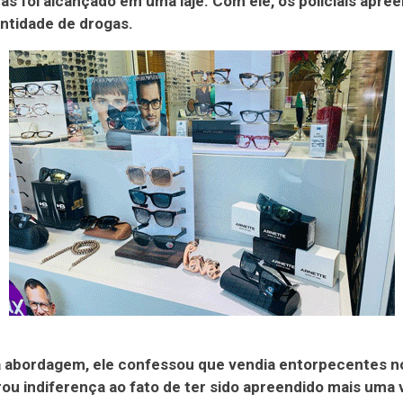
as foi alcançado em uma laje. Com ele, os policiais apr
ntidade de drogas.
 abordagem, ele confessou que vendia entorpecentes no
u indiferença ao fato de ter sido apreendido mais uma 