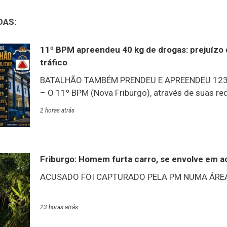
DAS:
11º BPM apreendeu 40 kg de drogas: prejuízo 
tráfico
BATALHÃO TAMBÉM PRENDEU E APREENDEU 123
– O 11º BPM (Nova Friburgo), através de suas red
balanço de produtividade de julho: um dos destaq
2 horas atrás
quantidade de drogas apreendidas nos municípi
batalhão: 40 kg – prejuízo ao tráfico estimado e
dado que chama a atenção é a quantidade de pri
suspeitos em julho: 98 presos adultos e 25 adol
Friburgo: Homem furta carro, se envolve em ac
apreendidos.PRODUTIVIDADE 11º BPM | JULHO 
ACUSADO FOI CAPTURADO PELA PM NUMA ÁREA
adolescentes apreendidos10 armas de fogo apr
cocaína apreendida8.250g de maconha apreend
Policiais militares do 11º BPM (Nov
prejuízo estimado
23 horas atrás
prenderam na noite de terça-feira, 4/8, um indiv