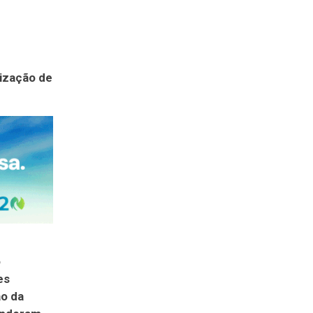
ização de
o
es
ão da