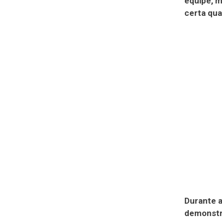
equipe, m
certa qua
Durante a
demonstro