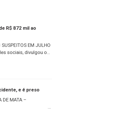
de R$ 872 mil ao
 SUSPEITOS EM JULHO
es sociais, divulgou o
ues, sem dúvida, foi a
os abrangidos pelo
m R$ 872 mil. Outro
sões e apreensões de
escentes
idente, e é preso
202698 presos25
 DE MATA –
eendidas40.073g de
idaR$ 872.032,00 em
a Friburgo)
íduo acusado de furtar