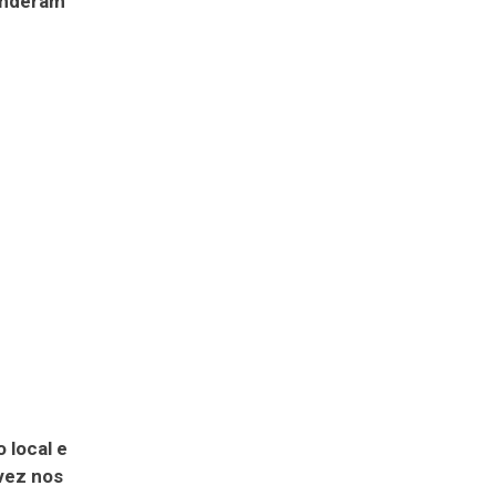
eenderam
 local e
vez nos