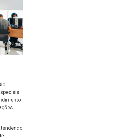
Rio
speciais
endimento
iações.
 atendendo
de