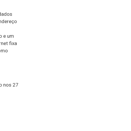
 dados
endereço
o e um
net fixa
como
o nos 27