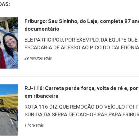
DAS:
Friburgo: Seu Sininho, do Laje, completa 97 a
documentário
ELE PARTICIPOU, POR EXEMPLO, DA EQUIPE QUE
ESCADARIA DE ACESSO AO PICO DO CALEDÔNIA –
tarde desta quinta-feira, 6/8, aconteceu o lançam
29 minutos atrás
documentário “O Nosso Sininho”. O filme conta a
Marcelino, carinhosamente conhecido como Sin
mais antigos do Lar Abrigo Amor à Jesus (Laje)
na mesma data, ele esbanja vitalidade e alegria 
RJ-116: Carreta perde força, volta de ré e, p
acontecimentos e vivências de quase um século de
em ribanceira
destaca a participação na construção das escada
ROTA 116 DIZ QUE REMOÇÃO DO VEÍCULO FOI 
Na ocasião, ele recebeu das
SUBIDA DA SERRA DE CACHOEIRAS PARA FRIBUR
Rota 116 concluiu com sucesso, às 11h desta quin
1 hora atrás
operação de remoção da carreta que ficou atrav
perder potência durante a subida no km 63,5 da