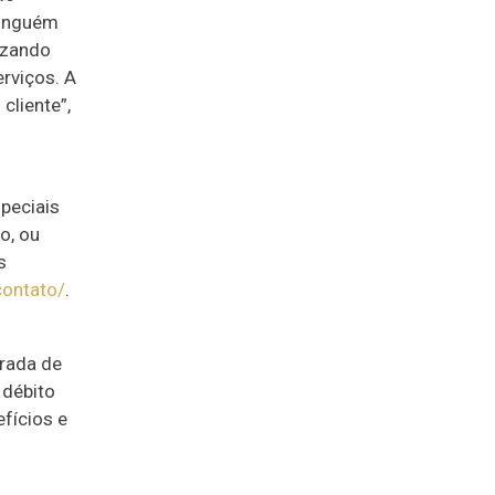
ninguém
izando
rviços. A
liente”,
peciais
o, ou
s
contato/
.
trada de
 débito
fícios e