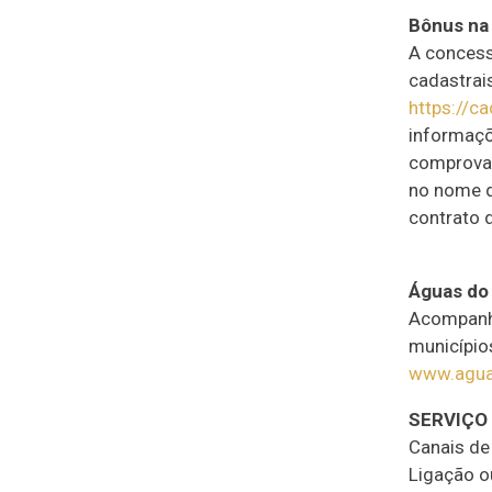
Bônus na 
A concess
cadastrai
https://c
informaçõ
comprovan
no nome d
contrato d
Águas do
Acompanh
município
www.agua
SERVIÇO
Canais de
Ligação 