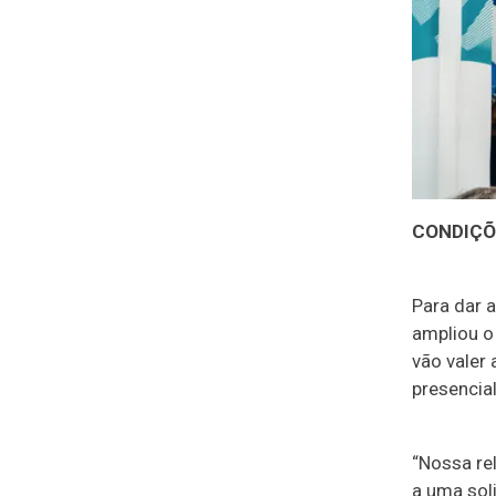
CONDIÇÕE
Para dar 
ampliou o
vão valer
presencial
“Nossa re
a uma sol