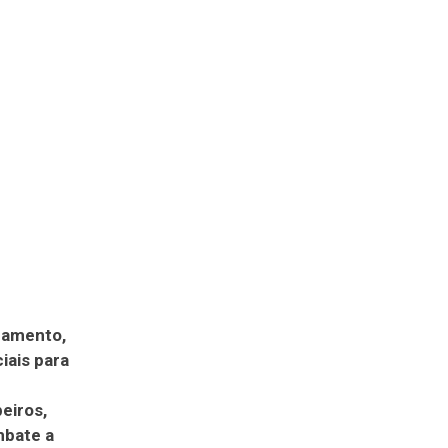
inamento,
iais para
eiros,
mbate a