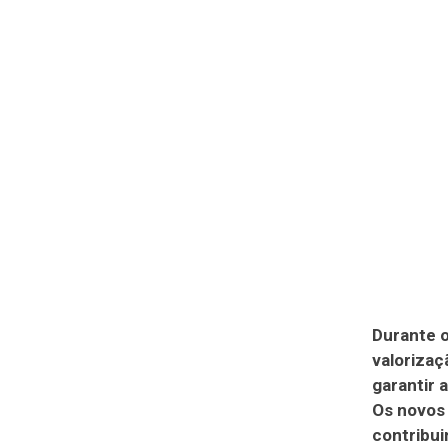
Durante o
valorizaç
garantir 
Os novos
contribui