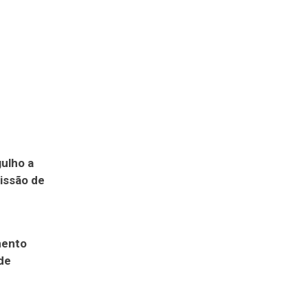
ulho a
issão de
mento
de