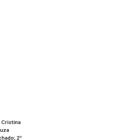
Cristina
ouza
chado; 2º