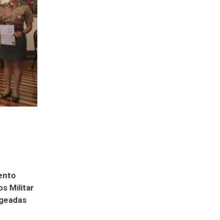
ento
s Militar
ageadas