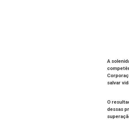
A solenid
competên
Corporaçã
salvar vid
O resulta
dessas pr
superação