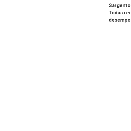
Sargento 
Todas re
desempen