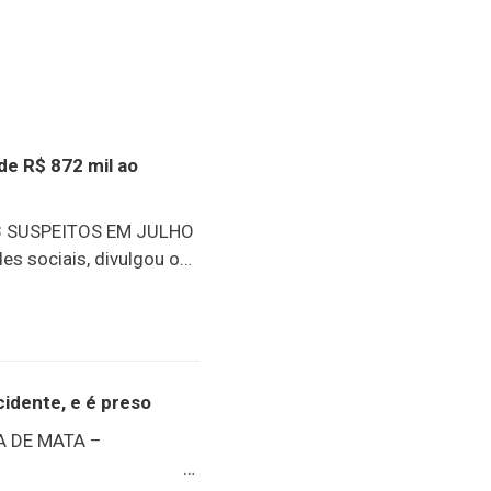
de R$ 872 mil ao
 SUSPEITOS EM JULHO
es sociais, divulgou o
ues, sem dúvida, foi a
os abrangidos pelo
m R$ 872 mil. Outro
sões e apreensões de
escentes
idente, e é preso
202698 presos25
 DE MATA –
eendidas40.073g de
idaR$ 872.032,00 em