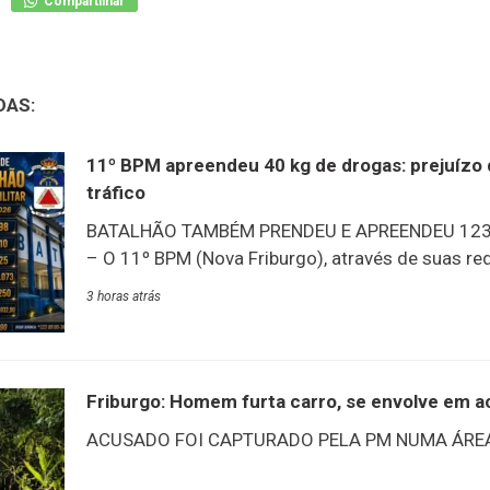
Compartilhar
DAS:
11º BPM apreendeu 40 kg de drogas: prejuízo 
tráfico
BATALHÃO TAMBÉM PRENDEU E APREENDEU 123
– O 11º BPM (Nova Friburgo), através de suas red
balanço de produtividade de julho: um dos destaq
3 horas atrás
quantidade de drogas apreendidas nos municípi
batalhão: 40 kg – prejuízo ao tráfico estimado e
dado que chama a atenção é a quantidade de pri
suspeitos em julho: 98 presos adultos e 25 adol
Friburgo: Homem furta carro, se envolve em ac
apreendidos.PRODUTIVIDADE 11º BPM | JULHO 
ACUSADO FOI CAPTURADO PELA PM NUMA ÁREA
adolescentes apreendidos10 armas de fogo apr
cocaína apreendida8.250g de maconha apreend