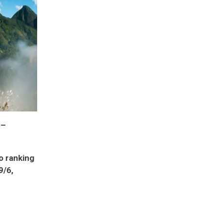
 –
o ranking
9/6,