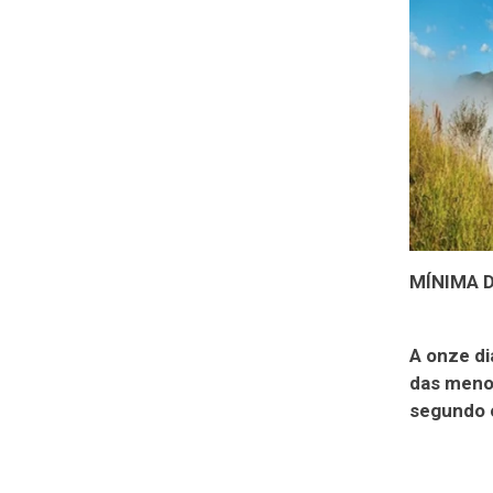
MÍNIMA D
A onze di
das menor
segundo o