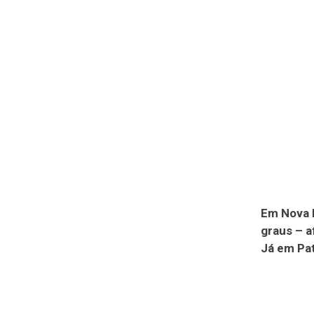
Em Nova F
graus – a
Já em Pat