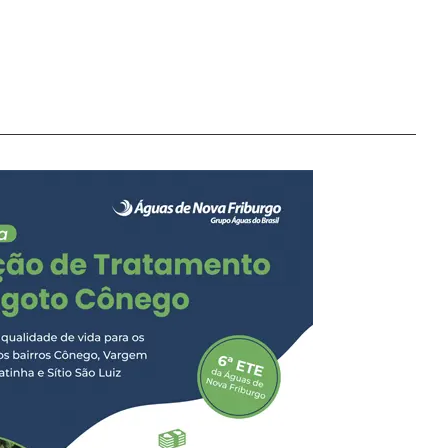
a de Carmo, realizou, na
os pelo homicídio
 Carmo. A ação foi
Luiz Henrique. O
Nova Friburgo, em
pe de investigação. Após