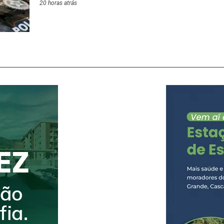
20 horas atrás
Polícia Civil, através da 112ª Delegacia de Políci
quarta-feira, 5/8, a prisão de um dos investigad
ocorrido no início do mês de junho, na Prata, em
coordenada pelo delegado titular da unidade, Dr. 
suspeito foi localizado e preso no município de 
cumprimento às diligências realizadas pela equi
a prisão,