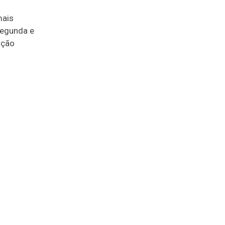
mais
 segunda e
ação