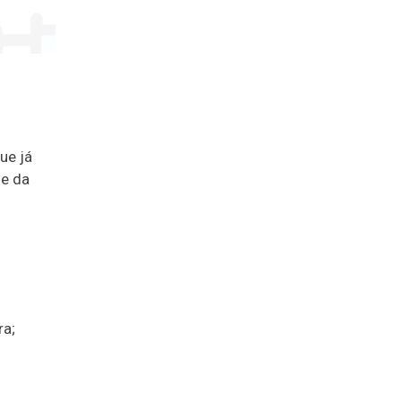
ue já
se da
ra;