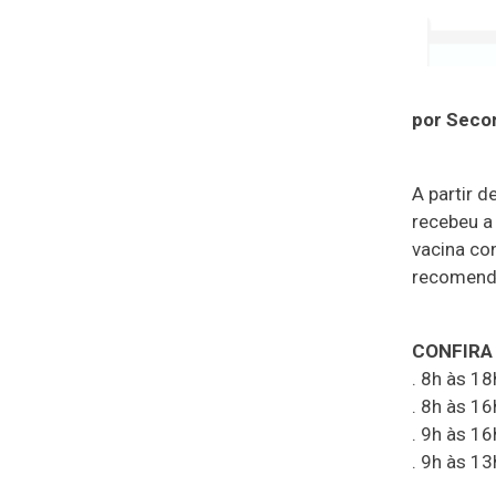
por Secom
A partir d
recebeu a
vacina co
recomenda
CONFIRA
. 8h às 1
. 8h às 1
. 9h às 16
. 9h às 13