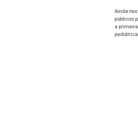
Ainda nes
públicos p
a primeir
pediátric