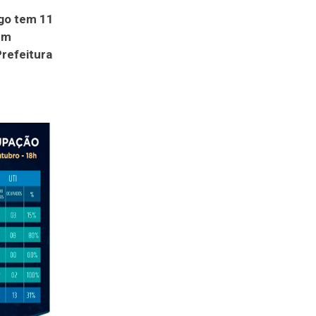
go tem 11
em
Prefeitura