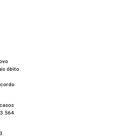
novo
is óbito
acordo
 casos
 3.564
3.