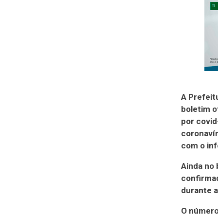
A Prefeit
boletim o
por covid
coronavír
com o inf
Ainda no 
confirmad
durante a
O número