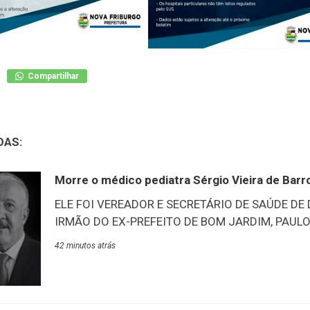
Compartilhar
DAS:
Morre o médico pediatra Sérgio Vieira de Barr
ELE FOI VEREADOR E SECRETÁRIO DE SAÚDE DE
IRMÃO DO EX-PREFEITO DE BOM JARDIM, PAULO 
de Duas Barras, através de suas redes sociais, pu
42 minutos atrás
anunciou luto oficial por três dias no município 
médico pediatra, Sérgio Vieira de Barros, 76 anos
vereador em duas ocasiões no município e tamb
secretário de Saúde de Duas Barras. Ele era irm