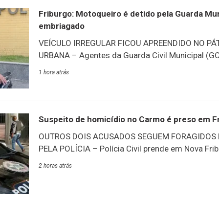
Jardim, Paulo Barros. O corpo está sendo velado
Friburgo: Motoqueiro é detido pela Guarda Muni
Bom Jardim até às 14
embriagado
VEÍCULO IRREGULAR FICOU APREENDIDO NO PÁ
URBANA – Agentes da Guarda Civil Municipal (
motocicleta irregular e conduziu à delegacia mo
1 hora atrás
órgão municipal, dirigia embriagado. A ocorrênci
no bairro Jardim Califórnia, em Conselheiro Pau
patrulhando a localidade quando avistaram um c
embriaguez. Após a abordagem, o motorista foi
Suspeito de homicídio no Carmo é preso em F
Delegacia Policial. A motocicleta ficou apreendid
OUTROS DOIS ACUSADOS SEGUEM FORAGIDOS 
Municipal de Mobilidade e Urbanismo.
PELA POLÍCIA – Polícia Civil prende em Nova Fri
de homicídio ocorrido no Distrito do Córrego da
2 horas atrás
Polícia Civil, através da 112ª Delegacia de Políci
quarta-feira, 5/8, a prisão de um dos investigad
ocorrido no início do mês de junho, na Prata, em
coordenada pelo delegado titular da unidade, Dr. 