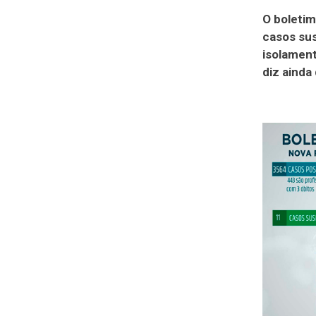
O boleti
casos sus
isolament
diz ainda