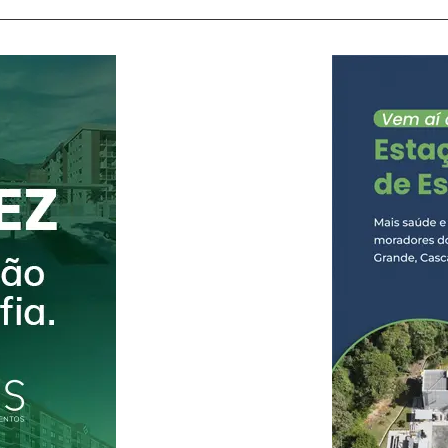
suspeito foi localizado e preso no município de 
cumprimento às diligências realizadas pela equi
a prisão,