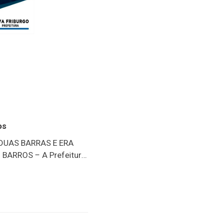
os
 DUAS BARRAS E ERA
BARROS – A Prefeitura
blicou nota de pesar e
pelo falecimento do
. Sérgio Barros foi
ém exerceu o cargo de
ão do ex-prefeito de Bom