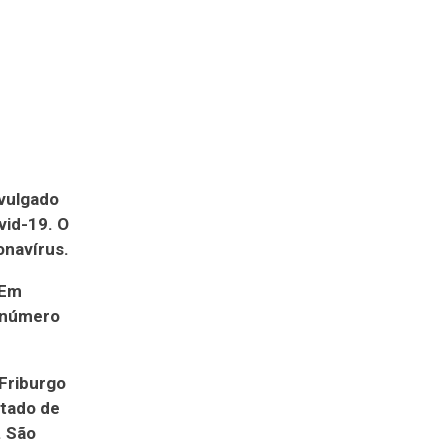
ivulgado
vid-19. O
onavírus.
 Em
O número
 Friburgo
ltado de
. São