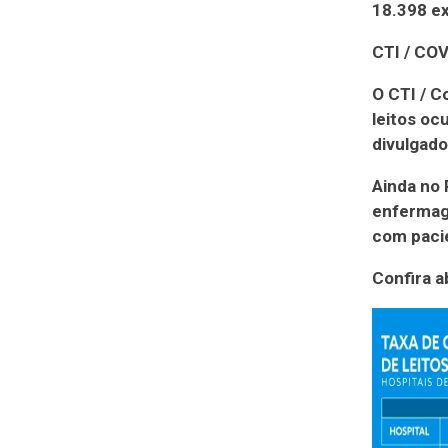
18.398 e
CTI / CO
O CTI / C
leitos oc
divulgado
Ainda no 
enfermage
com pacie
Confira a