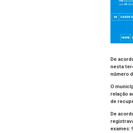
De acordo
nesta ter
número de
O municíp
relação a
de recupe
De acordo
registrav
exames: 9