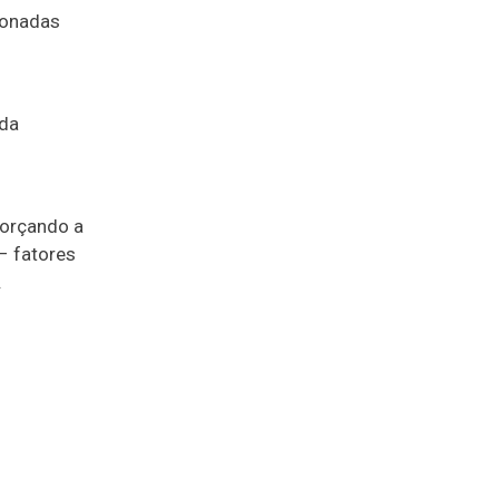
cionadas
ada
forçando a
– fatores
.