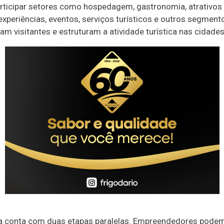
ticipar setores como hospedagem, gastronomia, atrativos 
 experiências, eventos, serviços turísticos e outros segmen
m visitantes e estruturam a atividade turística nas cidades
iva conta com duas etapas paralelas. Empreendedores pode