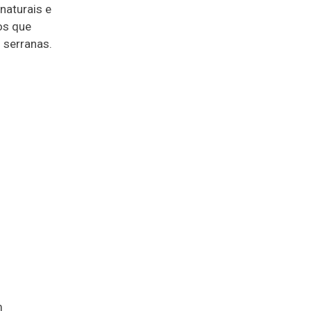
naturais e
tos que
 serranas.
m