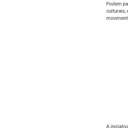
Podem par
culturais,
movimenta
A iniciat