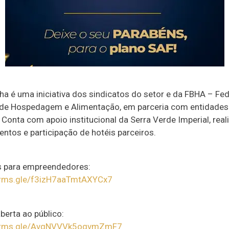
a é uma iniciativa dos sindicatos do setor e da FBHA – Fe
a de Hospedagem e Alimentação, em parceria com entidades
. Conta com apoio institucional da Serra Verde Imperial, rea
entos e participação de hotéis parceiros.
s para empreendedores:
forms.gle/f3izH7aaTmtAXYCx7
berta ao público:
forms.gle/AvgNVVVk5ogvmZmF7