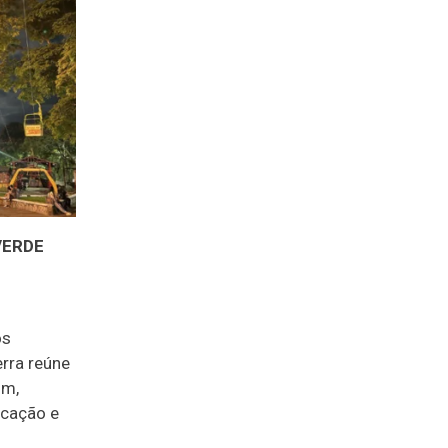
VERDE
os
erra reúne
im,
icação e