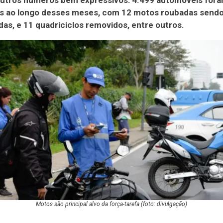
utros números bem expressivos: 4.499 automóveis for
s ao longo desses meses, com 12 motos roubadas send
as, e 11 quadriciclos removidos, entre outros.
Motos são principal alvo da força-tarefa (foto: divulgação)