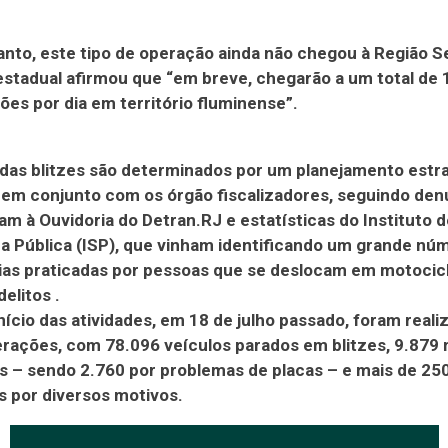
nto, este tipo de operação ainda não chegou à Região S
stadual afirmou que “em breve, chegarão a um total de 
ções por dia em território fluminense”.
 das blitzes são determinados por um planejamento estr
 em conjunto com os órgão fiscalizadores, seguindo den
m à Ouvidoria do Detran.RJ e estatísticas do Instituto d
 Pública (ISP), que vinham identificando um grande nú
ias praticadas por pessoas que se deslocam em motocicl
elitos .
nício das atividades, em 18 de julho passado, foram reali
rações, com 78.096 veículos parados em blitzes, 9.879
s – sendo 2.760 por problemas de placas – e mais de 2
s por diversos motivos.