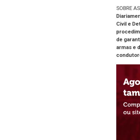
SOBRE A
Diariamen
Civil e D
procedime
de garant
armas e d
condutor