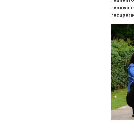
reúnem o
removido
recuperad