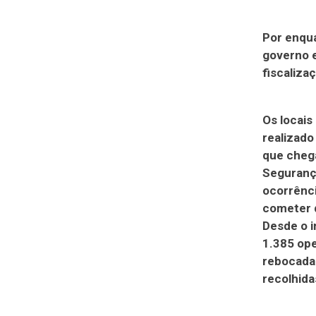
Por enqua
governo e
fiscaliza
Os locais
realizado
que chega
Segurança
ocorrênc
cometer d
Desde o i
1.385 ope
rebocada
recolhida