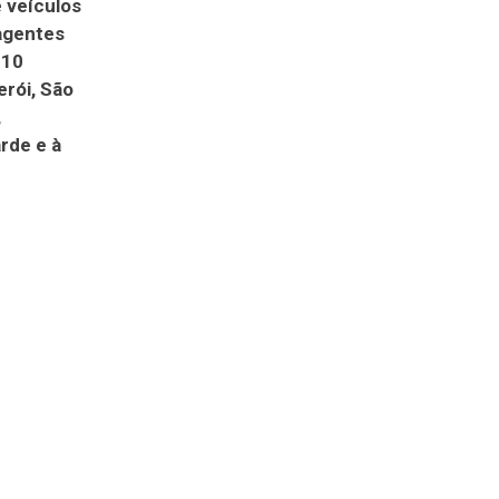
e veículos
 agentes
 10
erói, São
,
rde e à