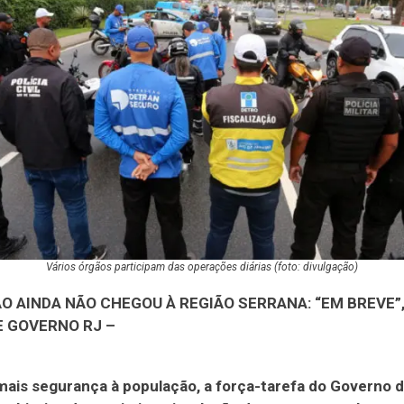
Vários órgãos participam das operações diárias (foto: divulgação)
O AINDA NÃO CHEGOU À REGIÃO SERRANA: “EM BREVE”
 GOVERNO RJ –
mais segurança à população, a força-tarefa do Governo 