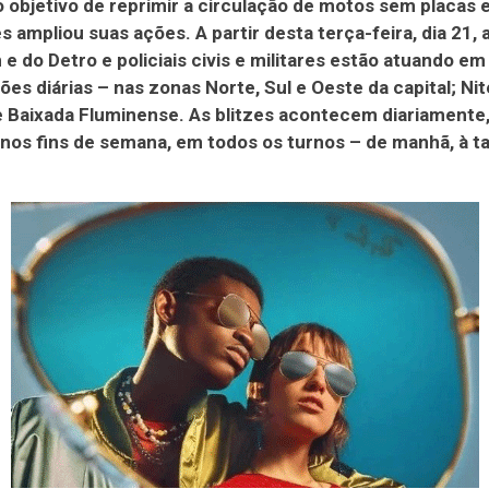
 objetivo de reprimir a circulação de motos sem placas 
es ampliou suas ações. A partir desta terça-feira, dia 21,
 e do Detro e policiais civis e militares estão atuando em
ções diárias – nas zonas Norte, Sul e Oeste da capital; Nit
 Baixada Fluminense. As blitzes acontecem diariamente
 nos fins de semana, em todos os turnos – de manhã, à ta