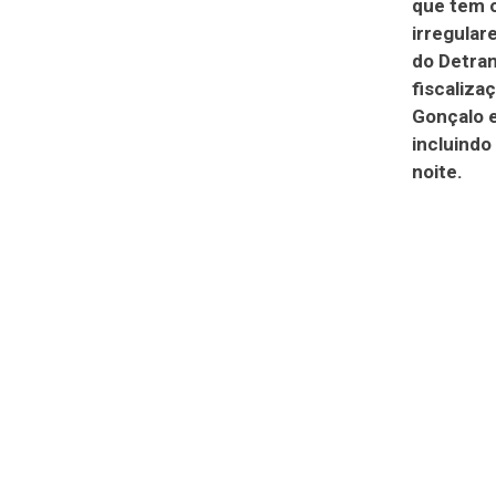
que tem o
irregular
do Detran
fiscaliza
Gonçalo e
incluindo
noite.