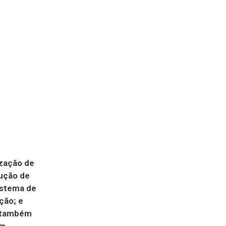
ização de
dução de
istema de
ção; e
s também