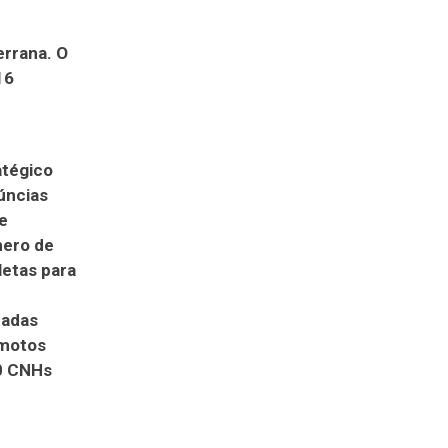
errana. O
16
atégico
úncias
e
mero de
etas para
zadas
 motos
50 CNHs