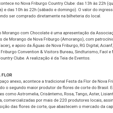
contece no Nova Friburgo Country Clube: das 13h às 22h (qu
ra) e das 10h às 22h (sábado e domingo). O valor do ingres
endo ser comprado diretamente na bilheteria do local.
o Morango com Chocolate é uma apresentação da Associa
s de Morango de Nova Friburgo (Amorango), com patrocíni
acerj, e apoio da Águas de Nova Friburgo, RG Digital, Acianf
 Friburgo Convention & Visitors Bureau, Sindturismo, Faol e
ountry Clube. A realização é da Teia de Eventos.
A FLOR
aço anexo, acontece a tradicional Festa da Flor de Nova Fr
do o segundo maior produtor de flores de corte do Brasil. E
res como Astromelia, Crisântemo, Rosa, Tango, Aster, Lisian
a, comercializadas por mais de 220 produtores locais, as
ição das flores de corte, que abastecem o mercado da capi