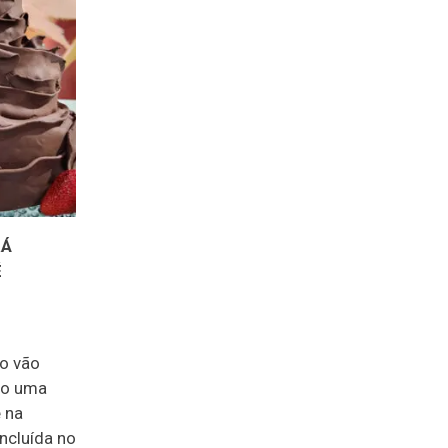
RÁ
É
go vão
no uma
 na
ncluída no