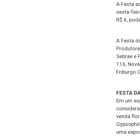
A Festa a
sexta-fei
R$ 6, pod
A Festa d
Produtore
Sebrae e F
116, Nova
Friburgo C
FESTA D
Em um esp
considera
venda flo
Gypsophil
uma expos