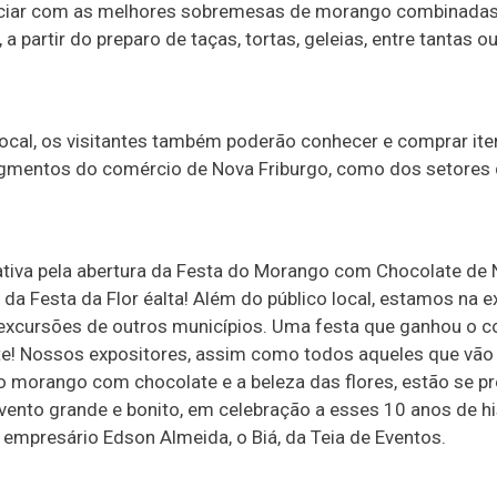
iciar com as melhores sobremesas de morango combinada
 a partir do preparo de taças, tortas, geleias, entre tantas o
local, os visitantes também poderão conhecer e comprar ite
gmentos do comércio de Nova Friburgo, como dos setores 
ativa pela abertura da Festa do Morango com Chocolate de
 da Festa da Flor éalta! Além do público local, estamos na e
 excursões de outros municípios. Uma festa que ganhou o c
te! Nossos expositores, assim como todos aqueles que vão 
do morango com chocolate e a beleza das flores, estão se p
vento grande e bonito, em celebração a esses 10 anos de his
 empresário Edson Almeida, o Biá, da Teia de Eventos.