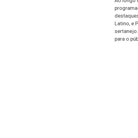
Ao longo 
programaç
destaques
Latino, e 
sertanejo
para o púb