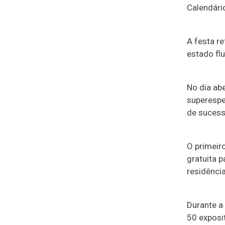
Calendári
A festa r
estado fl
No dia abe
superespe
de sucess
O primeir
gratuita 
residência
Durante a
50 exposi