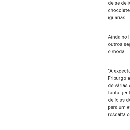
de se del
chocolate,
iguarias.
Ainda no 
outros se
e moda.
“A expect
Friburgo e
de várias
tanta gen
delícias 
para um e
ressalta o