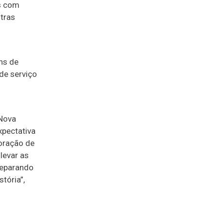
s com
utras
ns de
de serviço
 Nova
xpectativa
oração de
levar as
reparando
tória”,