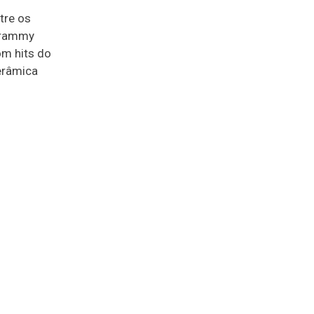
tre os
 Grammy
om hits do
erâmica