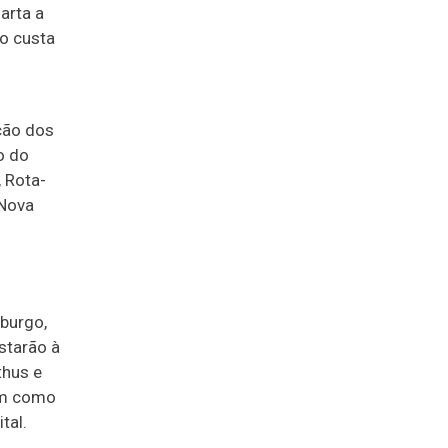
arta a
so custa
ção dos
o do
, Rota-
 Nova
iburgo,
starão à
thus e
sim como
tal.