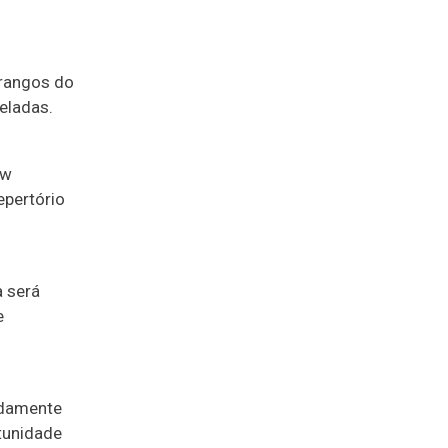
orangos do
eladas.
ow
epertório
a será
e
adamente
tunidade