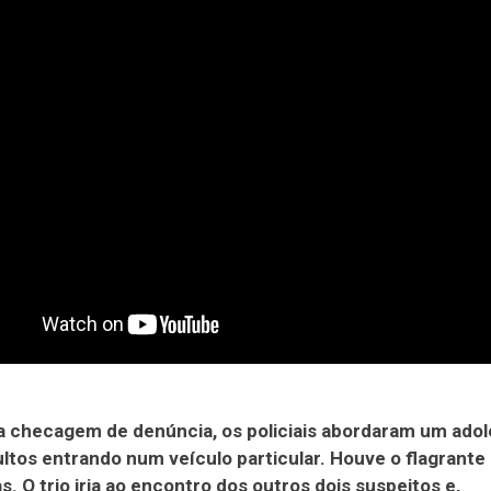
a checagem de denúncia, os policiais abordaram um ado
ultos entrando num veículo particular. Houve o flagrante
s. O trio iria ao encontro dos outros dois suspeitos e,