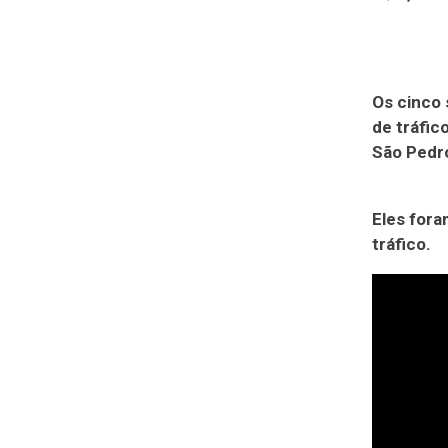
Os cinco
de tráfic
São Pedro
Eles fora
tráfico.