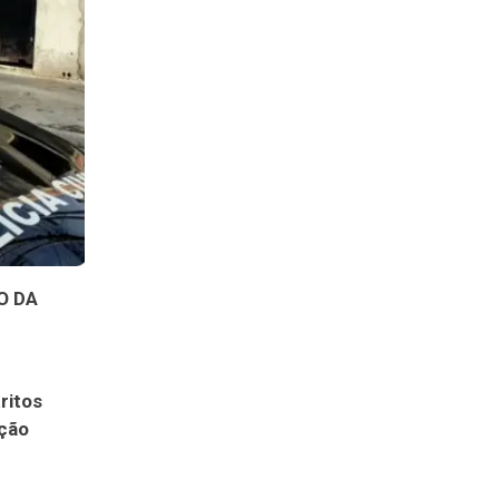
O DA
ritos
ação