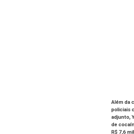
Além da c
policiais
adjunto,
de cocaín
R$ 7,6 mil