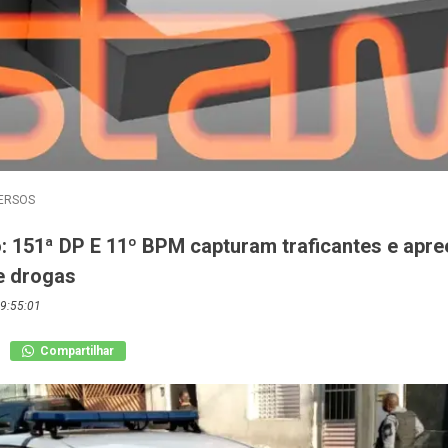
ERSOS
o: 151ª DP E 11º BPM capturam traficantes e apr
e drogas
9:55:01
Compartilhar