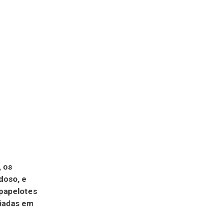
, os
doso, e
papelotes
liadas em