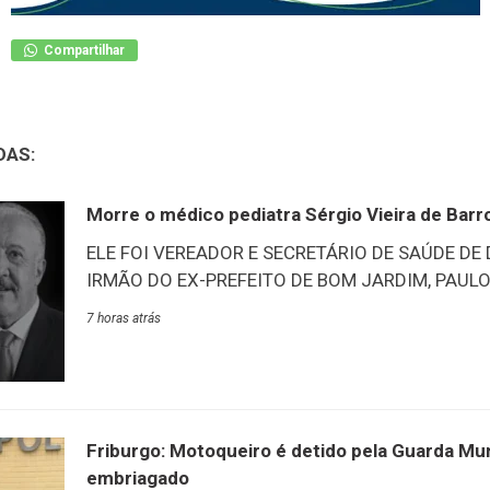
Compartilhar
DAS:
Morre o médico pediatra Sérgio Vieira de Barr
ELE FOI VEREADOR E SECRETÁRIO DE SAÚDE DE
IRMÃO DO EX-PREFEITO DE BOM JARDIM, PAULO 
de Duas Barras, através de suas redes sociais, pu
7 horas atrás
anunciou luto oficial por três dias no município 
médico pediatra, Sérgio Vieira de Barros, 76 anos
vereador em duas ocasiões no município e tamb
secretário de Saúde de Duas Barras. Ele era irm
Jardim, Paulo Barros. O corpo está sendo velado
Friburgo: Motoqueiro é detido pela Guarda Muni
Bom Jardim até às 14
embriagado