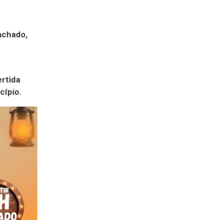
achado,
ertida
cípio.