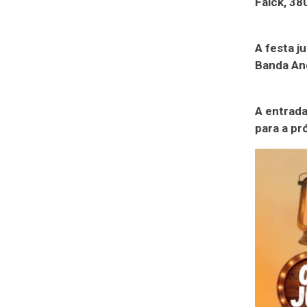
Falck, 380
A festa j
Banda And
A entrada
para a pr