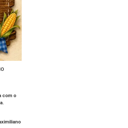
NO
a com o
a.
ximiliano