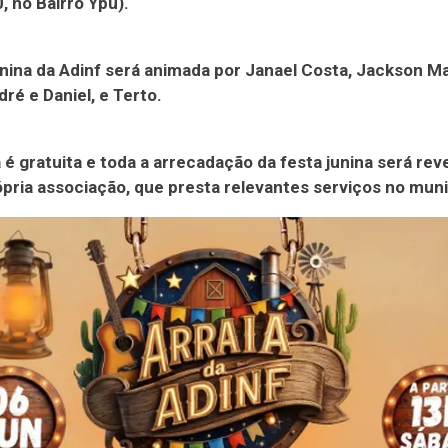
, no Bairro Ypu).
unina da Adinf será animada por Janael Costa, Jackson M
ré e Daniel, e Terto.
 é gratuita e toda a arrecadação da festa junina será rev
ópria associação, que presta relevantes serviços no muni