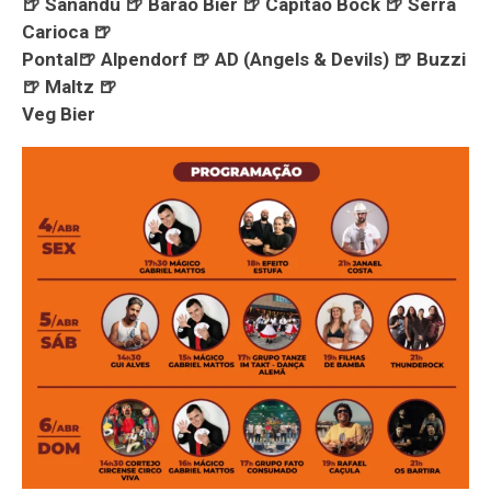
🍺 Sanandu 🍺 Barão Bier 🍺 Capitão Bock 🍺 Serra
Carioca 🍺
Pontal🍺 Alpendorf 🍺 AD (Angels & Devils) 🍺 Buzzi
🍺 Maltz 🍺
Veg Bier