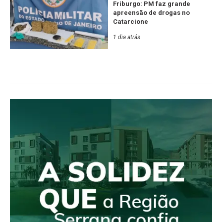
Friburgo: PM faz grande
apreensão de drogas no
Catarcione
1 dia atrás