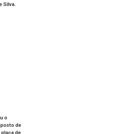
 Silva.
u o
 posto de
 placa de