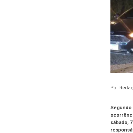
Por Reda
Segundo a
ocorrênci
sábado, 7
responsá