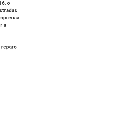
16, o
stradas
imprensa
r a
o reparo