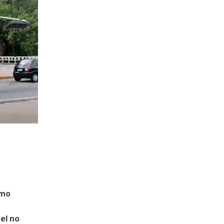
imo
el no