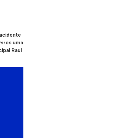
 acidente
eiros uma
ipal Raul