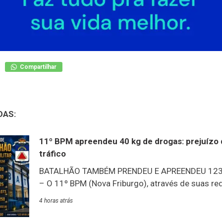
Compartilhar
DAS:
11º BPM apreendeu 40 kg de drogas: prejuízo 
tráfico
BATALHÃO TAMBÉM PRENDEU E APREENDEU 123
– O 11º BPM (Nova Friburgo), através de suas red
balanço de produtividade de julho: um dos destaq
4 horas atrás
quantidade de drogas apreendidas nos municípi
batalhão: 40 kg – prejuízo ao tráfico estimado e