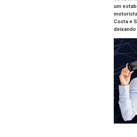
um estabe
motorista
Costa e S
deixando 