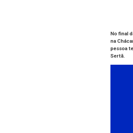
No final 
na Cháca
pessoa te
Sertã.