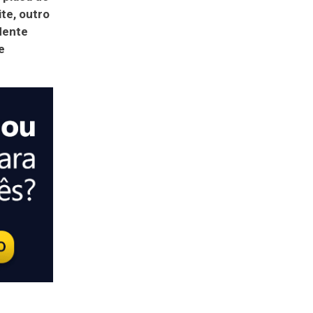
te, outro
dente
e