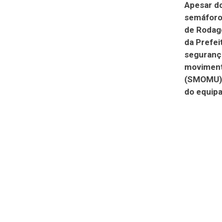
Apesar do
semáforo 
de Rodag
da Prefei
segurança
movimento
(SMOMU) s
do equip