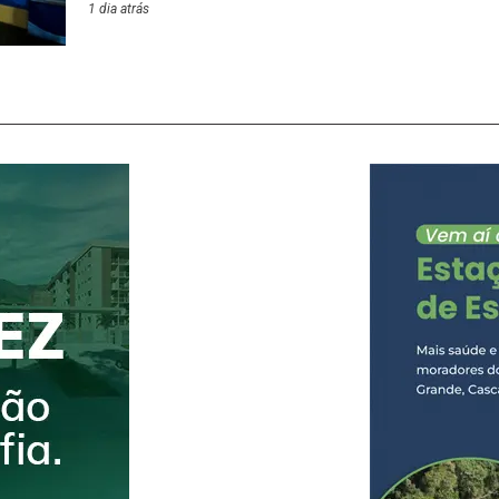
1 dia atrás
Friburgo – Edição Inverno. A ação, realizada ante
incentivou o uso de copos reutilizáveis, contribu
geração de resíduos e reforçando o compromiss
com a sustentabilidade. Apresentadora do festiva
preparou uma série de ativações voltadas ao con
conscientização ambiental do público. Além da d
copos, a empresa disponibilizou bebedouros para
uma área instagramável para