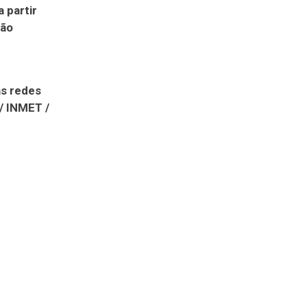
 partir
rão
as redes
/ INMET /