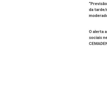
“Previsão
da tarde/
moderado
O alerta 
sociais 
CEMADEN 