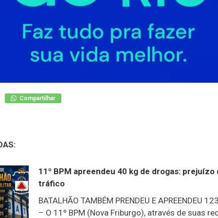
Compartilhar
DAS:
11º BPM apreendeu 40 kg de drogas: prejuízo 
tráfico
BATALHÃO TAMBÉM PRENDEU E APREENDEU 123
– O 11º BPM (Nova Friburgo), através de suas red