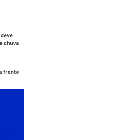
a deve
de chuva
a frente