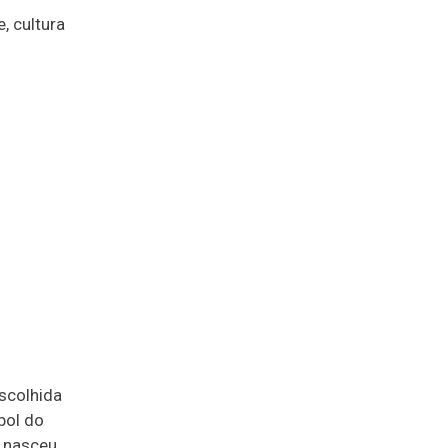
, cultura
escolhida
bol do
e nasceu