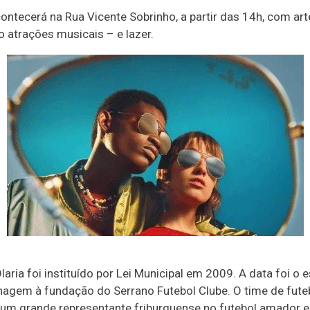
ontecerá na Rua Vicente Sobrinho, a partir das 14h, com arte
o atrações musicais – e lazer.
laria foi instituído por Lei Municipal em 2009. A data foi o 
gem à fundação do Serrano Futebol Clube. O time de fute
a um grande representante friburguense no futebol amador 