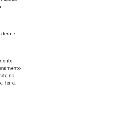
o
s
Ordem e
idente
cionamento
sito no
a-feira.