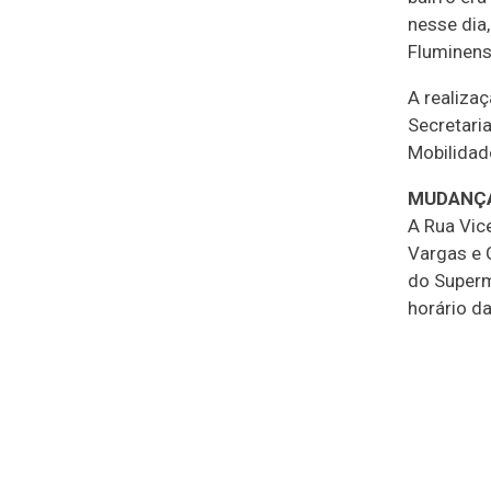
nesse dia
Fluminens
A realiza
Secretaria
Mobilidad
MUDANÇA
A Rua Vic
Vargas e 
do Superm
horário da