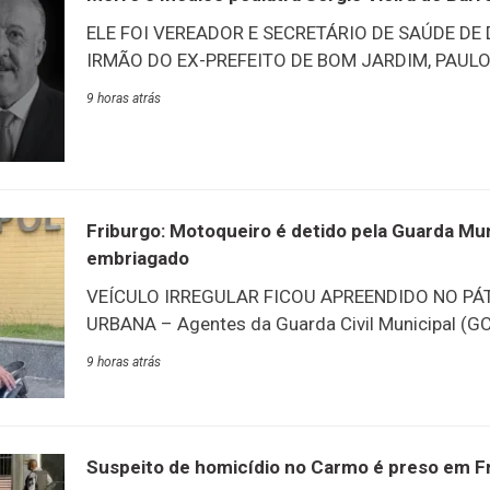
ELE FOI VEREADOR E SECRETÁRIO DE SAÚDE DE
IRMÃO DO EX-PREFEITO DE BOM JARDIM, PAULO 
de Duas Barras, através de suas redes sociais, pu
9 horas atrás
anunciou luto oficial por três dias no município 
médico pediatra, Sérgio Vieira de Barros, 76 anos
vereador em duas ocasiões no município e tamb
secretário de Saúde de Duas Barras. Ele era irm
Jardim, Paulo Barros. O corpo está sendo velado
Friburgo: Motoqueiro é detido pela Guarda Muni
Bom Jardim até às 14
embriagado
VEÍCULO IRREGULAR FICOU APREENDIDO NO PÁ
URBANA – Agentes da Guarda Civil Municipal (
motocicleta irregular e conduziu à delegacia mo
9 horas atrás
órgão municipal, dirigia embriagado. A ocorrênci
no bairro Jardim Califórnia, em Conselheiro Pau
patrulhando a localidade quando avistaram um c
embriaguez. Após a abordagem, o motorista foi
Suspeito de homicídio no Carmo é preso em F
Delegacia Policial. A motocicleta ficou apreendid