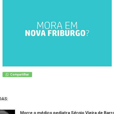
Compartilhar
DAS:
Morre o médico pediatra Sérgio Vieira de Barr