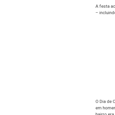
A festa ac
– incluind
O Dia de O
em homena
bairro er