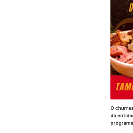
O churra
da entida
programas