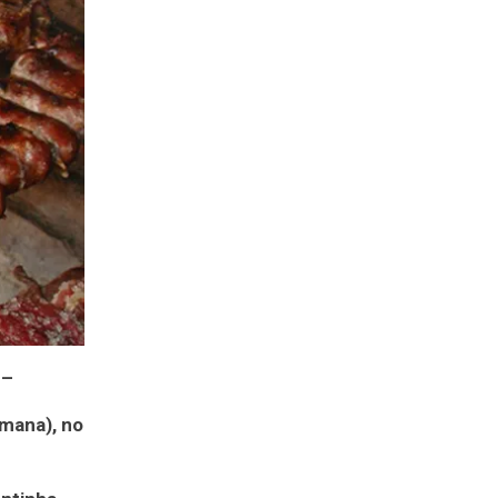
 –
mana), no