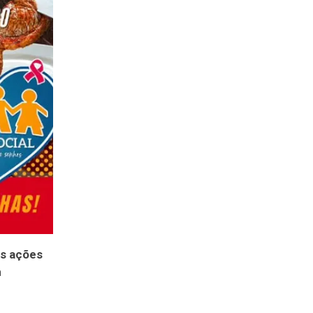
as ações
m