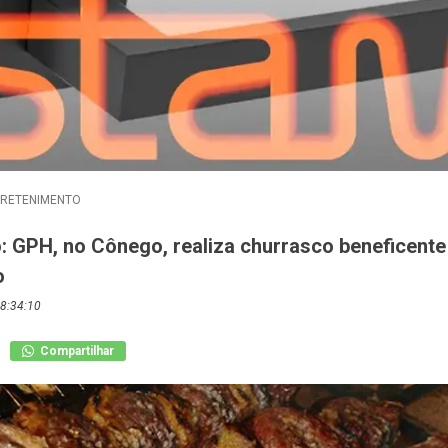
TRETENIMENTO
: GPH, no Cônego, realiza churrasco beneficente
o
8:34:10
Compartilhar