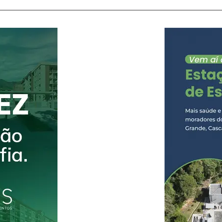
proximidades da UPA de Conselheiro e encontra
de Riograndina. Durante a remoção do veículo, a 
movimentação em área de mata fechada às marg
suspeito foi localizado e detido no local.