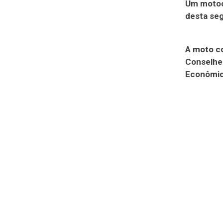
Um motoci
desta seg
A moto co
Conselhei
Econômic