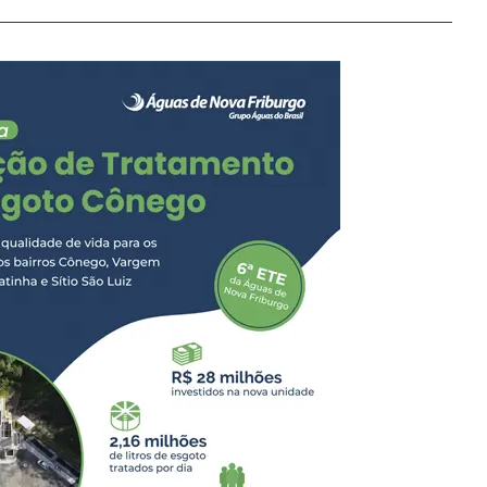
do capotado na estrada
equipe identificou
ens da estrada. O