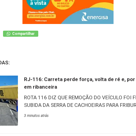
Compartilhar
DAS:
RJ-116: Carreta perde força, volta de ré e, p
em ribanceira
ROTA 116 DIZ QUE REMOÇÃO DO VEÍCULO FOI 
SUBIDA DA SERRA DE CACHOEIRAS PARA FRIBUR
Rota 116 concluiu com sucesso, às 11h desta quin
3 minutos atrás
operação de remoção da carreta que ficou atrav
perder potência durante a subida no km 63,5 da
de Macacu. O veículo, carregado com trigo, perdeu