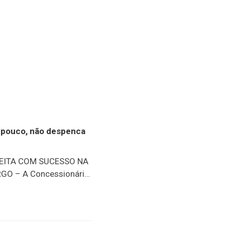
or pouco, não despenca
FEITA COM SUCESSO NA
GO – A Concessionária
ta-feira, 6/8, a
essada na pista após
 RJ-116, em Cachoeiras
 força ao iniciar o