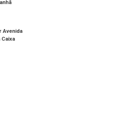
manhã
ar Avenida
 Caixa