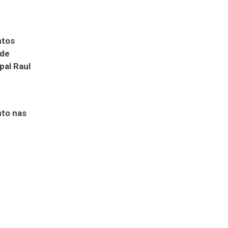
ntos
 de
pal Raul
nto nas