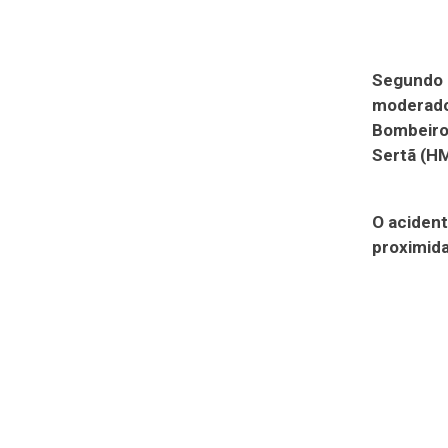
Segundo a
moderado
Bombeiros
Sertã (H
O aciden
proximida