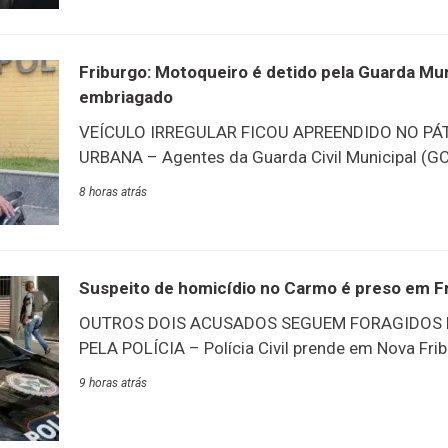
vereador em duas ocasiões no município e tamb
secretário de Saúde de Duas Barras. Ele era irm
Jardim, Paulo Barros. O corpo está sendo velado
Friburgo: Motoqueiro é detido pela Guarda Muni
Bom Jardim até às 14
embriagado
VEÍCULO IRREGULAR FICOU APREENDIDO NO PÁ
URBANA – Agentes da Guarda Civil Municipal (
motocicleta irregular e conduziu à delegacia mo
8 horas atrás
órgão municipal, dirigia embriagado. A ocorrênci
no bairro Jardim Califórnia, em Conselheiro Pau
patrulhando a localidade quando avistaram um c
embriaguez. Após a abordagem, o motorista foi
Suspeito de homicídio no Carmo é preso em F
Delegacia Policial. A motocicleta ficou apreendid
OUTROS DOIS ACUSADOS SEGUEM FORAGIDOS 
Municipal de Mobilidade e Urbanismo.
PELA POLÍCIA – Polícia Civil prende em Nova Fri
de homicídio ocorrido no Distrito do Córrego da
9 horas atrás
Polícia Civil, através da 112ª Delegacia de Políci
quarta-feira, 5/8, a prisão de um dos investigad