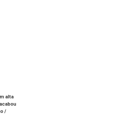
m alta
 acabou
o /