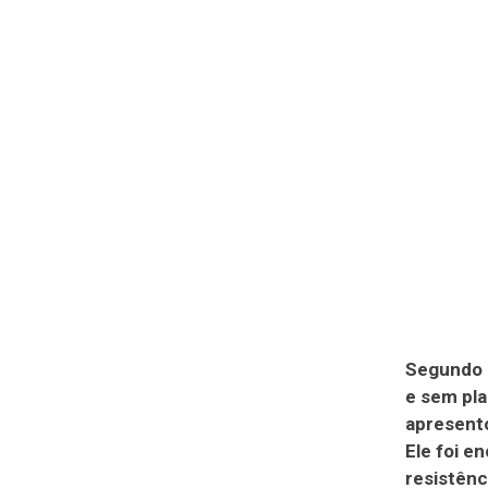
Segundo 
e sem pla
apresent
Ele foi e
resistênc