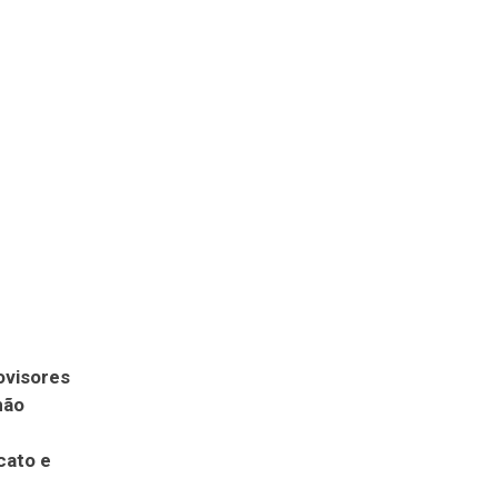
ovisores
não
cato e