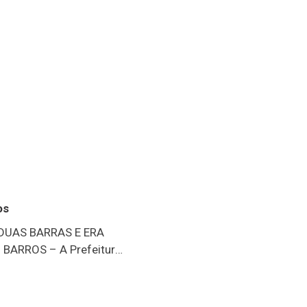
os
 DUAS BARRAS E ERA
BARROS – A Prefeitura
blicou nota de pesar e
pelo falecimento do
. Sérgio Barros foi