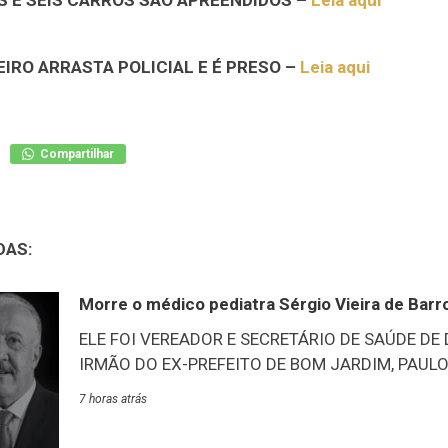
S E SEIS CARROS SÃO APREENDIDOS –
Leia aqui
IRO ARRASTA POLICIAL E É PRESO –
Leia aqui
Compartilhar
DAS:
Morre o médico pediatra Sérgio Vieira de Barr
ELE FOI VEREADOR E SECRETÁRIO DE SAÚDE DE
IRMÃO DO EX-PREFEITO DE BOM JARDIM, PAULO 
de Duas Barras, através de suas redes sociais, pu
7 horas atrás
anunciou luto oficial por três dias no município 
médico pediatra, Sérgio Vieira de Barros, 76 anos