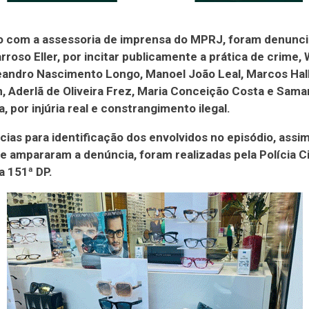
o com a assessoria de imprensa do MPRJ, foram denunc
arroso Eller, por incitar publicamente a prática de crime,
eandro Nascimento Longo, Manoel João Leal, Marcos Hal
in, Aderlã de Oliveira Frez, Maria Conceição Costa e Sama
a, por injúria real e constrangimento ilegal.
ncias para identificação dos envolvidos no episódio, ass
ue ampararam a denúncia, foram realizadas pela Polícia Civ
a 151ª DP.