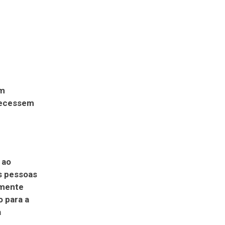
um
recessem
 ao
s pessoas
amente
o para a
a