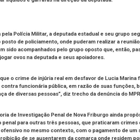
 pela Polícia Militar, a deputada estadual e seu grupo se
o posto de policiamento, onde puderam realizar a reuniã
em sido acompanhados pelo grupo oposto que, então, pa
a jogar ovos na deputada e seus apoiadores.
que o crime de injúria real em desfavor de Lucia Marina f
 contra funcionária pública, em razão de suas funções,
ça de diversas pessoas”, diz trecho da denúncia do MPR
ria de Investigação Penal de Nova Friburgo ainda propô
 penal para outras três pessoas, que praticaram crimes
l ofensivo no mesmo contexto, com o pagamento de um s
proibição de se ausentarem da comarca onde residem po