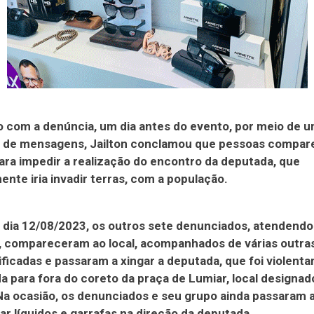
 com a denúncia, um dia antes do evento, por meio de 
vo de mensagens, Jailton conclamou que pessoas compa
para impedir a realização do encontro da deputada, que
nte iria invadir terras, com a população.
 dia 12/08/2023, os outros sete denunciados, atendendo
 compareceram ao local, acompanhados de várias outra
ificadas e passaram a xingar a deputada, que foi violent
 para fora do coreto da praça de Lumiar, local designad
Na ocasião, os denunciados e seu grupo ainda passaram 
r líquidos e garrafas na direção da deputada.