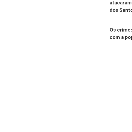
atacaram,
dos Sant
Os crime
com a po