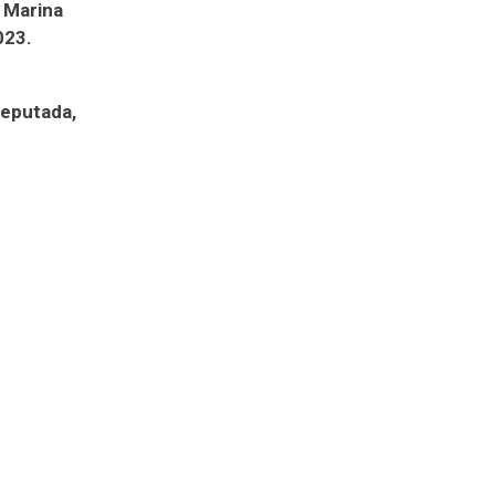
 Marina
023.
deputada,