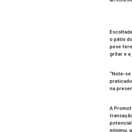
Escoltada
o pátio d
pese ter
gritar e 
“Note-se 
praticado
na presen
A Promoto
transação
potencia
mínimo, 