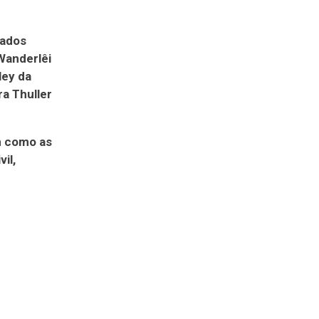
iados
 Wanderlêi
ley da
ra Thuller
im como as
il,