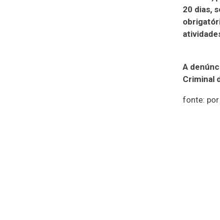
20 dias, 
obrigatór
atividade
A denúnci
Criminal 
fonte: po