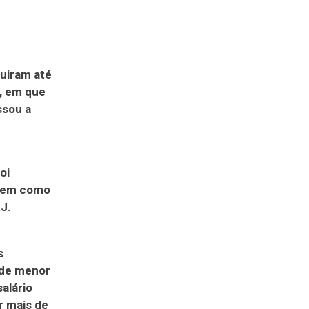
guiram até
o, em que
ssou a
oi
 bem como
J.
s
 de menor
alário
r mais de