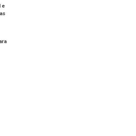
 e
uas
ara