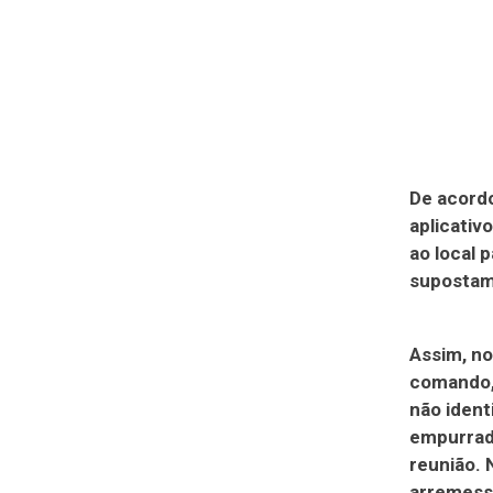
De acordo
aplicati
ao local 
supostame
Assim, no
comando,
não ident
empurrada
reunião. 
arremessa