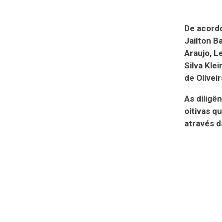
De acord
Jailton B
Araujo, L
Silva Kle
de Oliveir
As diligê
oitivas q
através d