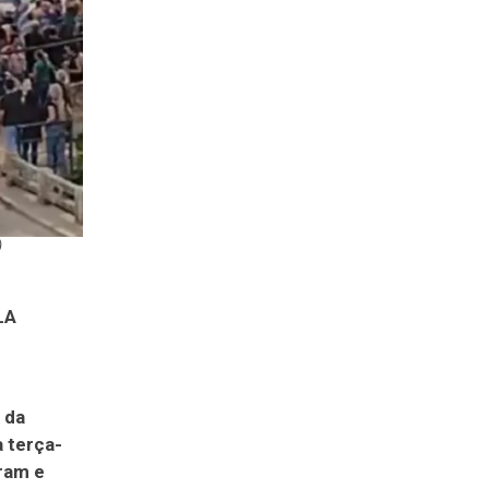
)
LA
 da
 terça-
aram e