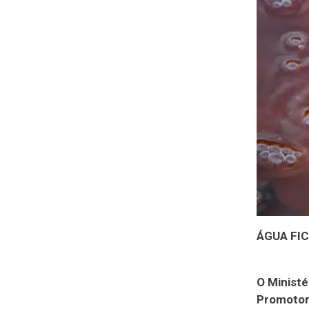
ÁGUA FI
O Ministé
Promotori