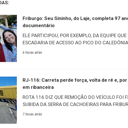
DAS:
Friburgo: Seu Sininho, do Laje, completa 97 a
documentário
ELE PARTICIPOU, POR EXEMPLO, DA EQUIPE QUE
ESCADARIA DE ACESSO AO PICO DO CALEDÔNIA –
tarde desta quinta-feira, 6/8, aconteceu o lançam
6 horas atrás
documentário “O Nosso Sininho”. O filme conta a
Marcelino, carinhosamente conhecido como Sin
mais antigos do Lar Abrigo Amor à Jesus (Laje)
na mesma data, ele esbanja vitalidade e alegria 
RJ-116: Carreta perde força, volta de ré e, p
acontecimentos e vivências de quase um século de
em ribanceira
destaca a participação na construção das escada
ROTA 116 DIZ QUE REMOÇÃO DO VEÍCULO FOI 
Na ocasião, ele recebeu das
SUBIDA DA SERRA DE CACHOEIRAS PARA FRIBUR
Rota 116 concluiu com sucesso, às 11h desta quin
7 horas atrás
operação de remoção da carreta que ficou atrav
perder potência durante a subida no km 63,5 da