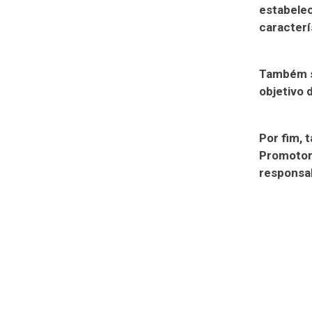
estabele
caracterí
Também s
objetivo 
Por fim,
Promotori
responsab