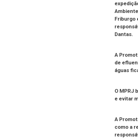
expedição
Ambiente 
Friburgo 
responsáv
Dantas.
A Promoto
de efluen
águas fi
O MPRJ bu
e evitar 
A Promoto
como a re
responsáv