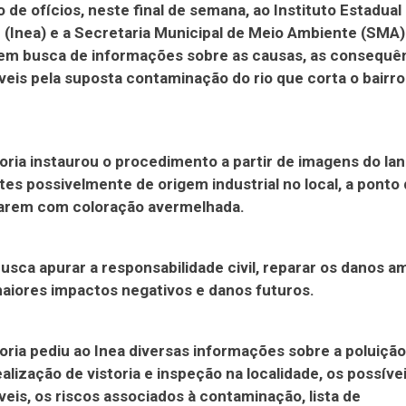
 de ofícios, neste final de semana, ao Instituto Estadual
(Inea) e a Secretaria Municipal de Meio Ambiente (SMA
em busca de informações sobre as causas, as consequên
eis pela suposta contaminação do rio que corta o bairr
ria instaurou o procedimento a partir de imagens do l
tes possivelmente de origem industrial no local, a ponto 
carem com coloração avermelhada.
sca apurar a responsabilidade civil, reparar os danos a
maiores impactos negativos e danos futuros.
ria pediu ao Inea diversas informações sobre a poluição 
alização de vistoria e inspeção na localidade, os possíve
eis, os riscos associados à contaminação, lista de