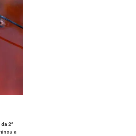
 da 2ª
minou a