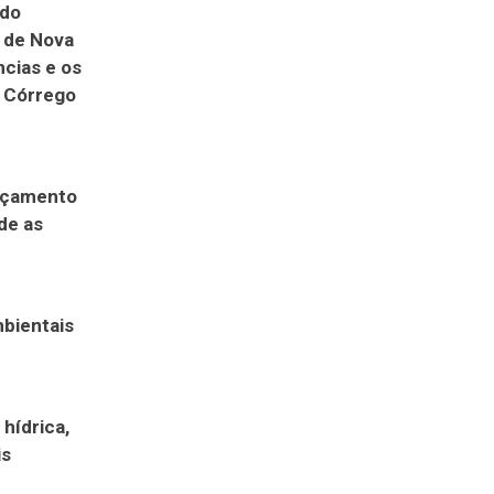
 do
) de Nova
cias e os
o Córrego
ançamento
de as
mbientais
hídrica,
is