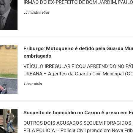
IRMÃO DO EX-PREFEITO DE BOM JARDIM, PAULO 
de Duas Barras, através de suas redes sociais, pu
50 minutos atrás
anunciou luto oficial por três dias no município 
médico pediatra, Sérgio Vieira de Barros, 76 anos
vereador em duas ocasiões no município e tamb
secretário de Saúde de Duas Barras. Ele era irm
Jardim, Paulo Barros. O corpo está sendo velado
Friburgo: Motoqueiro é detido pela Guarda Muni
Bom Jardim até às 14
embriagado
VEÍCULO IRREGULAR FICOU APREENDIDO NO PÁ
URBANA – Agentes da Guarda Civil Municipal (
motocicleta irregular e conduziu à delegacia mo
1 hora atrás
órgão municipal, dirigia embriagado. A ocorrênci
no bairro Jardim Califórnia, em Conselheiro Pau
patrulhando a localidade quando avistaram um c
embriaguez. Após a abordagem, o motorista foi
Suspeito de homicídio no Carmo é preso em F
Delegacia Policial. A motocicleta ficou apreendid
OUTROS DOIS ACUSADOS SEGUEM FORAGIDOS 
Municipal de Mobilidade e Urbanismo.
PELA POLÍCIA – Polícia Civil prende em Nova Fri