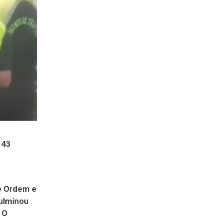
 43
de Ordem e
culminou
 O