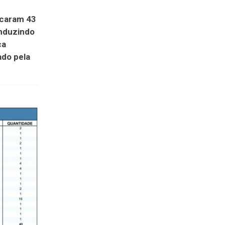
icaram 43
onduzindo
ca
ado pela