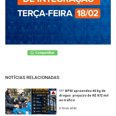
Compartilhar
NOTÍCIAS RELACIONADAS:
11º BPM apreendeu 40 kg de
drogas: prejuízo de R$ 872 mil
ao tráfico
6 horas atrás