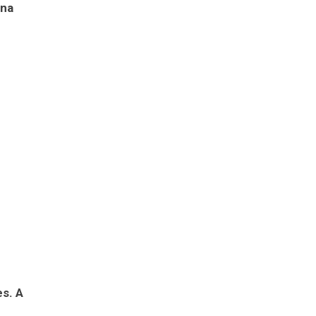
 na
es. A