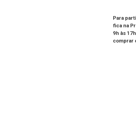
Para part
fica na P
9h às 17h
comprar o