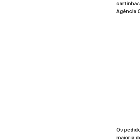
cartinhas
Agência C
Os pedido
maioria d