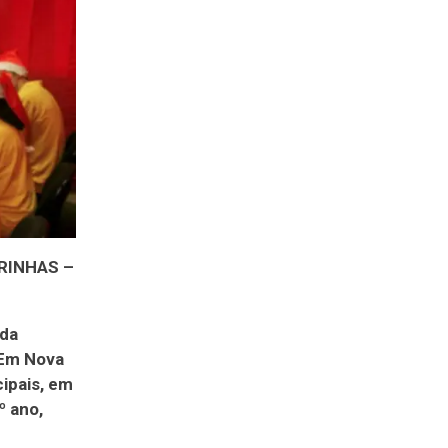
RINHAS –
 da
 Em Nova
cipais, em
º ano,
m