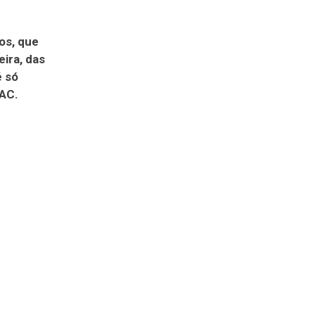
ios, que
eira, das
é só
 AC.