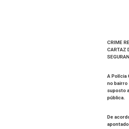
CRIME R
CARTAZ 
SEGURAN
A Polícia
no bairro
suposto a
pública.
De acordo
apontado 