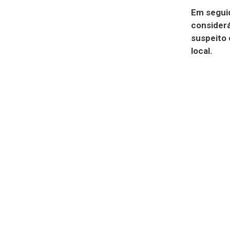
Em seguid
considerá
suspeito 
local.