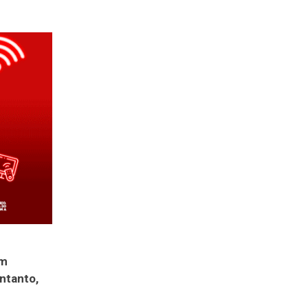
em
ntanto,