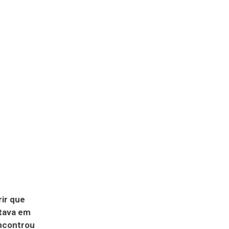
rir que
tava em
encontrou