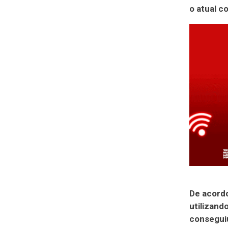
o atual c
De acord
utilizand
consegui