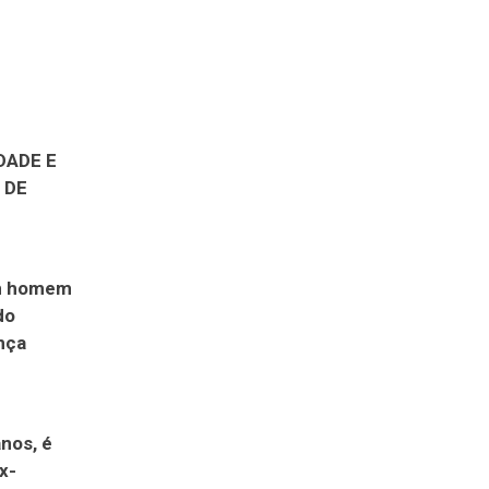
DADE E
 DE
 um homem
do
nça
nos, é
x-