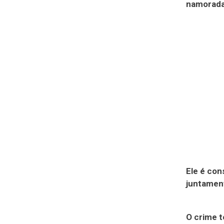
namorada
Ele é con
juntament
O crime 