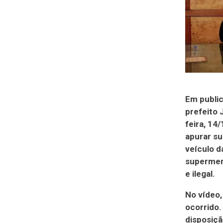
Em public
prefeito 
feira, 14
apurar su
veículo d
supermerc
e ilegal.
No vídeo,
ocorrido.
disposiçã