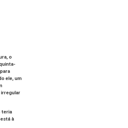
ura, o
quinta-
 para
do ele, um
m
irregular
 teria
 está à