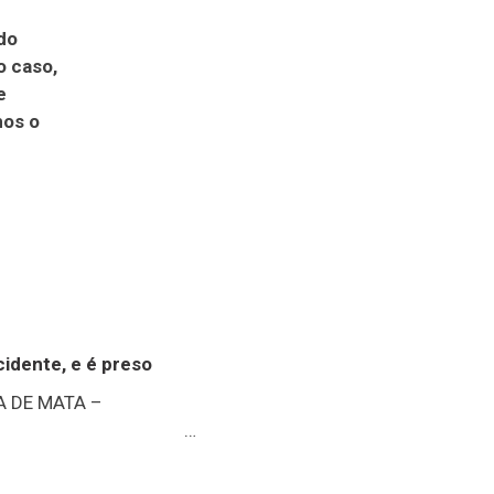
do
o caso,
e
mos o
idente, e é preso
 DE MATA –
a Friburgo)
íduo acusado de furtar