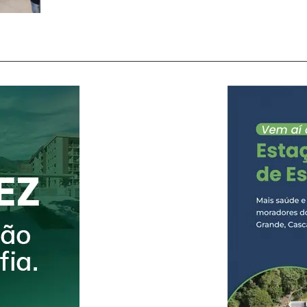
encontro promovido pelo pré-candidato a deput
Alexandre, no Sindicato dos Trabalhadores na Ind
Tecelagem de Nova Friburgo, onde foi apresenta
Prioridades, documento que reúne 13 eixos cons
para o desenvolvimento do município. Além de lid
representantes de diversos segmentos da socied
caravanas de cidades como Maricá, Cachoeiras
Jardim. A