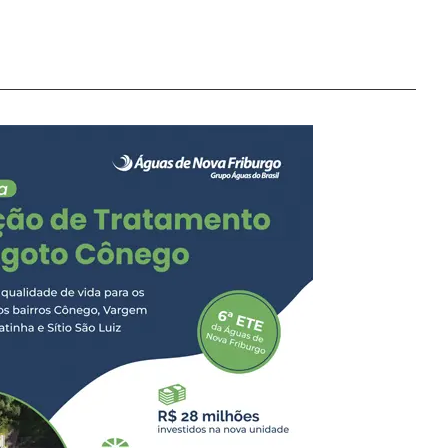
ado estadual Zé
ústria de Fiação e
do o Plano de Metas e
iderados estratégicos
eranças políticas e
ade, o evento recebeu
 de Macacu e Bom