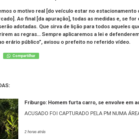
mos o motivo real [do veículo estar no estacionamento 
ado]. Ao final [da apuração], todas as medidas e, se for 
erão adotadas. Que sirva de lição para todos aqueles qu
irem as regras… Sempre aplicaremos a lei e defendere
ao erário público”, avisou o prefeito no referido vídeo.
Compartilhar
DAS:
Friburgo: Homem furta carro, se envolve em ac
ACUSADO FOI CAPTURADO PELA PM NUMA ÁREA
Policiais militares do 11º BPM (Nov
2 horas atrás
prenderam na noite de terça-feira, 4/8, um indiv