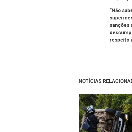
“Não sabe
supermerc
sanções s
descumpr
respeito 
NOTÍCIAS RELACIONA