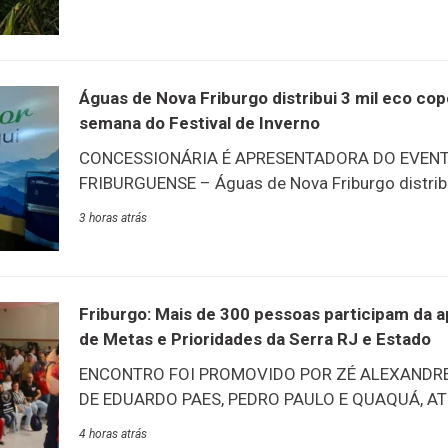
um automóvel e, posteriormente, se envolver em 
Antônio Acácio Cardinot, em Riograndina. O dono
Polícia Militar e relatou que o seu carro havia si
proximidades da UPA de Conselheiro e encontra
Águas de Nova Friburgo distribui 3 mil eco cop
de Riograndina. Durante a remoção do veículo, a 
semana do Festival de Inverno
movimentação em área de mata fechada às marg
CONCESSIONÁRIA É APRESENTADORA DO EVEN
suspeito foi localizado e detido no local.
FRIBURGUENSE – Águas de Nova Friburgo distrib
de 3 mil eco copos durante o primeiro fim de se
3 horas atrás
Friburgo – Edição Inverno. A ação, realizada ante
incentivou o uso de copos reutilizáveis, contribu
geração de resíduos e reforçando o compromiss
com a sustentabilidade. Apresentadora do festiva
Friburgo: Mais de 300 pessoas participam da 
preparou uma série de ativações voltadas ao con
de Metas e Prioridades da Serra RJ e Estado
conscientização ambiental do público. Além da d
ENCONTRO FOI PROMOVIDO POR ZÉ ALEXANDRE
copos, a empresa disponibilizou bebedouros para
DE EDUARDO PAES, PEDRO PAULO E QUAQUÁ, AT
uma área instagramável para
Mais de 300 pessoas prestigiaram, na tarde de ter
4 horas atrás