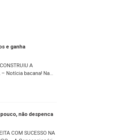
nos e ganha
 CONSTRUIU A
 Notícia bacana! Na
ento oficial do
 história do senhor José
inho, um dos moradores
. Completando 97 anos
e conta diversos
or pouco, não despenca
 vida. Entre elas, se
s do Pico da Caledônia.
FEITA COM SUCESSO NA