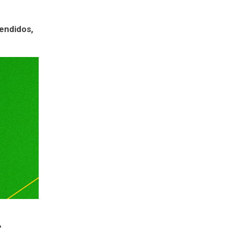
endidos,
e