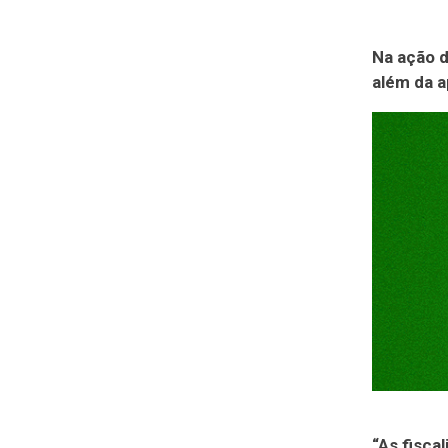
Na ação d
além da a
“As fisca