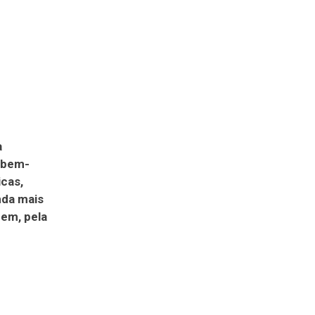
a
 bem-
icas,
nda mais
dem, pela