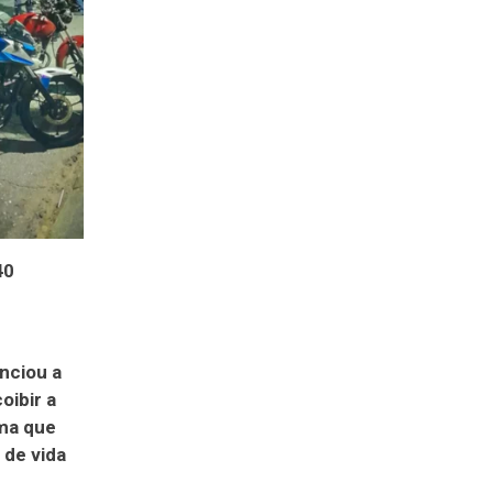
40
nciou a
oibir a
ma que
 de vida