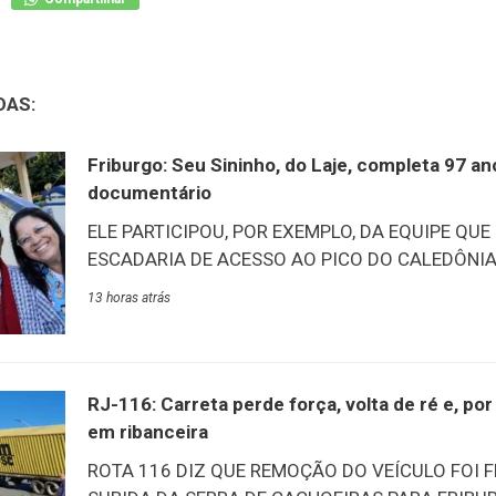
DAS:
Friburgo: Seu Sininho, do Laje, completa 97 a
documentário
ELE PARTICIPOU, POR EXEMPLO, DA EQUIPE QUE
ESCADARIA DE ACESSO AO PICO DO CALEDÔNIA –
tarde desta quinta-feira, 6/8, aconteceu o lançam
13 horas atrás
documentário “O Nosso Sininho”. O filme conta a
Marcelino, carinhosamente conhecido como Sin
mais antigos do Lar Abrigo Amor à Jesus (Laje)
na mesma data, ele esbanja vitalidade e alegria 
RJ-116: Carreta perde força, volta de ré e, p
acontecimentos e vivências de quase um século de
em ribanceira
destaca a participação na construção das escada
ROTA 116 DIZ QUE REMOÇÃO DO VEÍCULO FOI 
Na ocasião, ele recebeu das