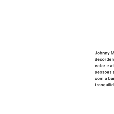
Johnny M
desordem
estar e a
pessoas 
com o bar
tranquili