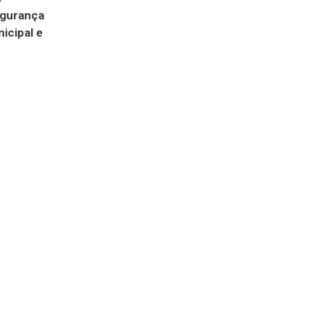
egurança
nicipal e