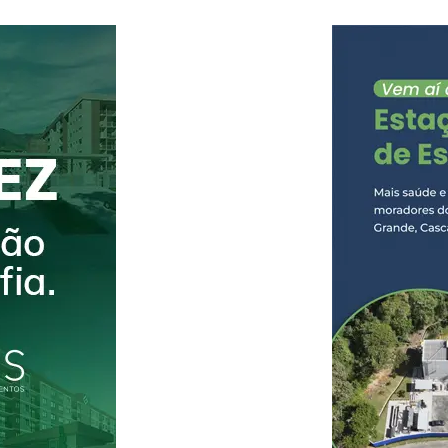
ficando atravessado na rodovia e com risco de
operacionais da concessionária foram imediata
implantaram o