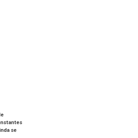
de
onstantes
inda se