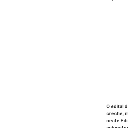
O edital 
creche, 
neste Ed
submeter