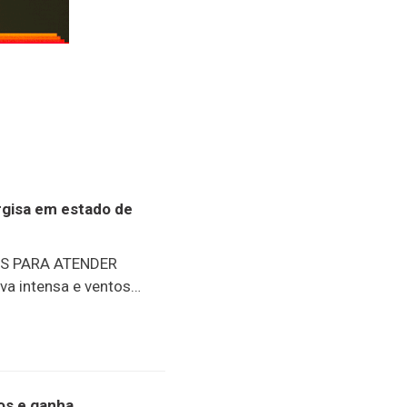
ergisa em estado de
S PARA ATENDER
a intensa e ventos
io reforçou o
equipes operacionais
distribuidora. A
esta sexta-feira (7) na
tutos meteorológicos e
nos e ganha