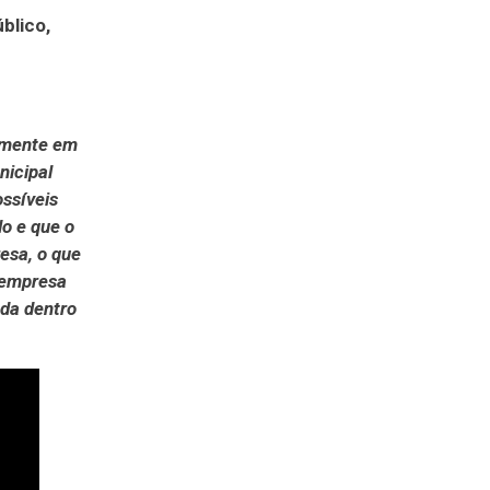
blico,
iamente em
nicipal
ossíveis
do e que o
esa, o que
a empresa
ada dentro