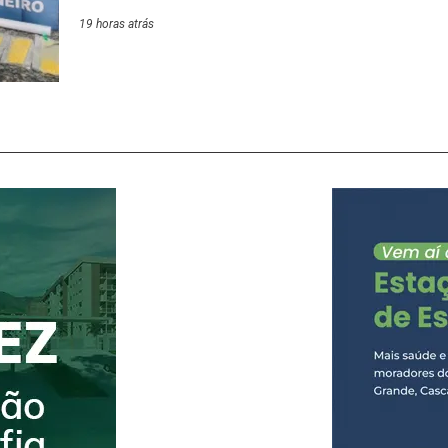
apreensão de drogas. Desta vez no bairro Catarci
19 horas atrás
7/8. Uma mulher foi capturada em flagrante duran
Rua Eugênio Nideck. A acusada foi autuada na 15
permaneceu à disposição da Justiça. O material
apreendido foi encaminhado para perícia técnica d