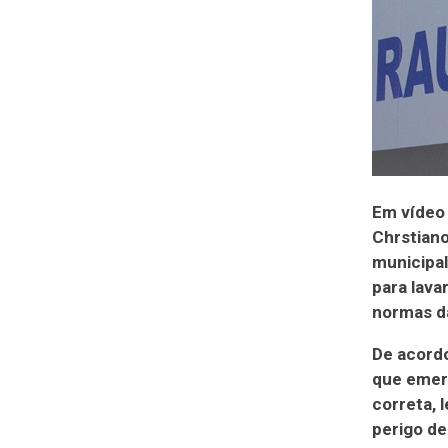
Em vídeo 
Chrstiano
municipal
para lava
normas da
De acordo
que emer
correta, 
perigo d