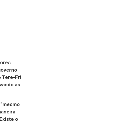
dores
governo
 Tere-Fri
rvando as
ar “mesmo
maneira
Existe o