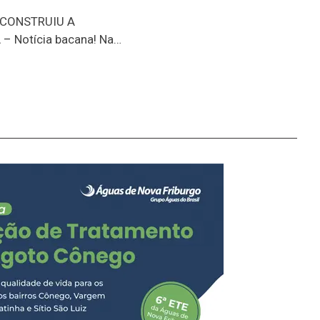
 atmosféricas. Diante
 CONSTRUIU A
lanejamento operacional
 Notícia bacana! Na
ento oficial do
 história do senhor José
inho, um dos moradores
. Completando 97 anos
e conta diversos
 vida. Entre elas, se
s do Pico da Caledônia.