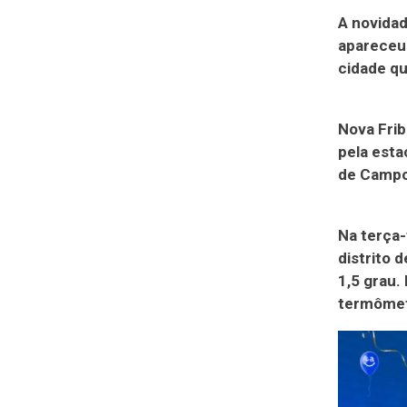
A novidad
apareceu 
cidade qu
Nova Frib
pela esta
de Campo
Na terça-
distrito 
1,5 grau.
termômet