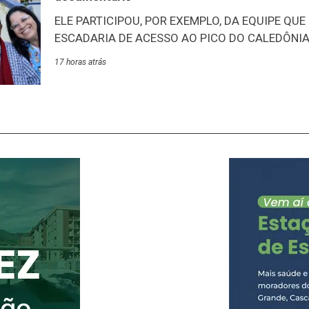
de 60 km/h, além de chuva volumosa e descargas
ELE PARTICIPOU, POR EXEMPLO, DA EQUIPE QUE
desse cenário, a concessionária intensificou o p
ESCADARIA DE ACESSO AO PICO DO CALEDÔNIA –
para reduzir possíveis impactos ao sistema
tarde desta quinta-feira, 6/8, aconteceu o lançam
17 horas atrás
documentário “O Nosso Sininho”. O filme conta a
Marcelino, carinhosamente conhecido como Sin
mais antigos do Lar Abrigo Amor à Jesus (Laje)
na mesma data, ele esbanja vitalidade e alegria 
acontecimentos e vivências de quase um século de
destaca a participação na construção das escada
Na ocasião, ele recebeu das