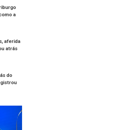
riburgo
 como a
, aferida
ou atrás
rás do
egistrou