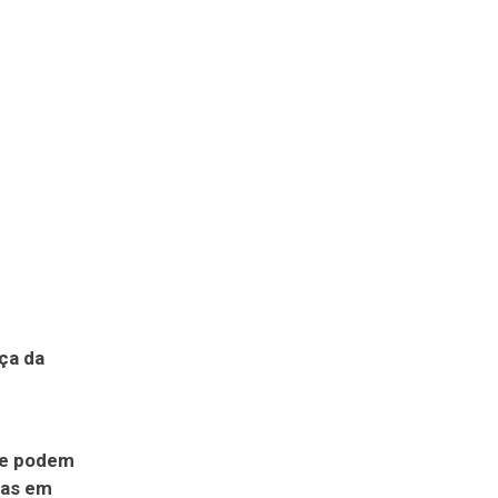
ça da
a e podem
das em