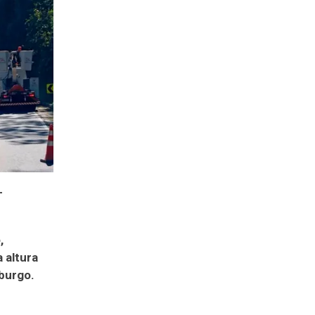
–
,
 altura
iburgo.