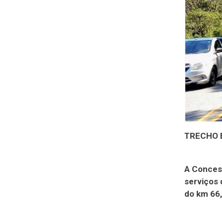
TRECHO 
A Concess
serviços 
do km 66,