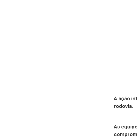
A ação i
rodovia.
As equipe
compromet