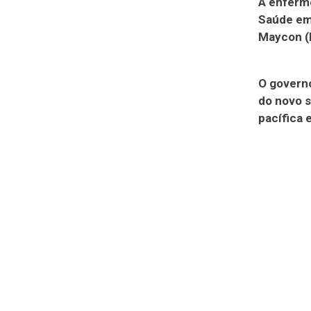
A enferme
Saúde em 
Maycon (P
O governo
do novo s
pacífica 