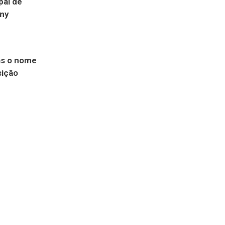
pal de
nny
as o nome
sição