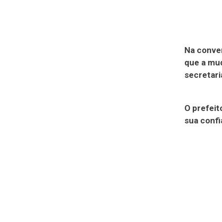
Na conver
que a mud
secretar
O prefeit
sua conf