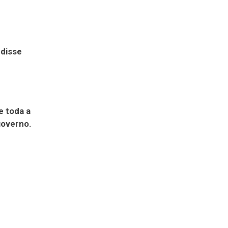
 disse
e toda a
overno.