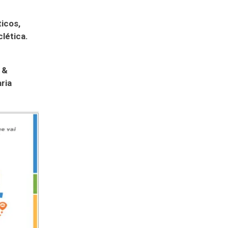
é
ticos,
clética.
 &
ria