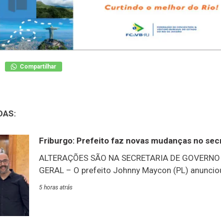
Compartilhar
DAS:
Friburgo: Prefeito faz novas mudanças no sec
ALTERAÇÕES SÃO NA SECRETARIA DE GOVERNO
GERAL – O prefeito Johnny Maycon (PL) anunci
linha de frente de seu governo, na Secretaria de
5 horas atrás
Geral. A Procuradoria Geral do Município, que e
responsabilidade de Hudson Thurler, passará a s
então secretário de Governo, Rodrigo Lima. A Se