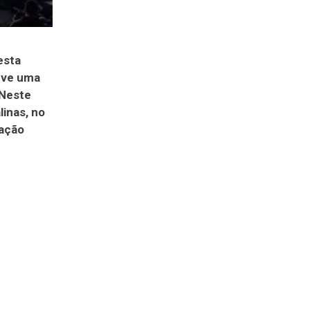
esta
teve uma
 Neste
linas, no
sação