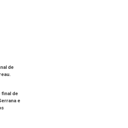
nal de
reau.
final de
Serrana e
os