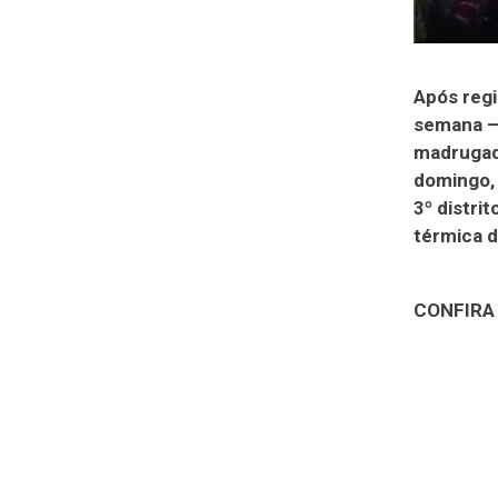
Após regi
semana – 
madrugada
domingo, 
3º distri
térmica d
CONFIRA