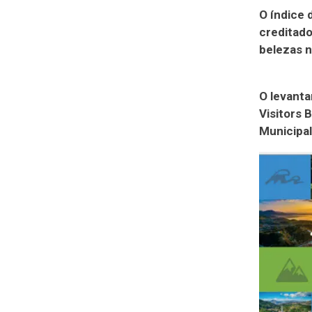
O índice 
creditado
belezas n
O levanta
Visitors 
Municipal