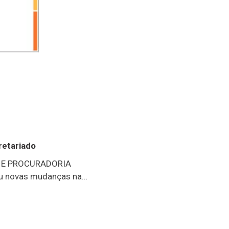
retariado
 E PROCURADORIA
ou novas mudanças na
 Governo e Produradoria
stava sob
er conduzida pelo até
cretaria de Governo