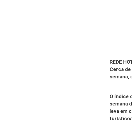
REDE HO
Cerca de 
semana, d
O índice 
semana de
leva em c
turísticos