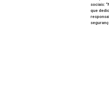
sociais: 
que dedi
responsab
segurança