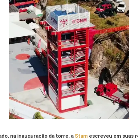
do, na inauguração da torre, a
Stam
escreveu em suas r