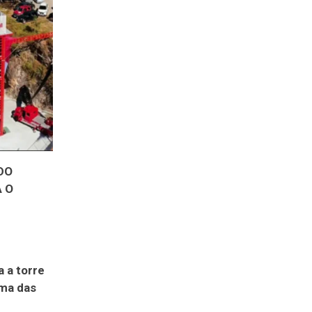
DO
 O
 a torre
uma das