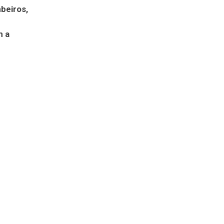
beiros,
m a