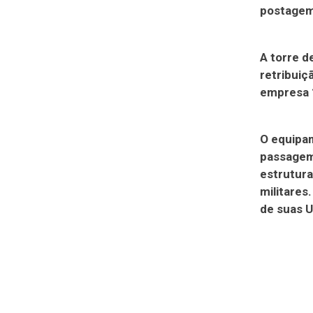
postagem 
A torre d
retribuiç
empresa 
O equipam
passagem,
estrutur
militares
de suas U