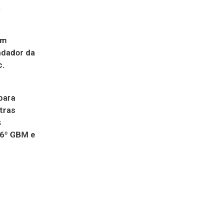
.
Em
ndador da
c.
para
tras
s
 6º GBM e