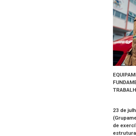
EQUIPAM
FUNDAME
TRABALH
23 de jul
(Grupamen
de exercí
estrutur