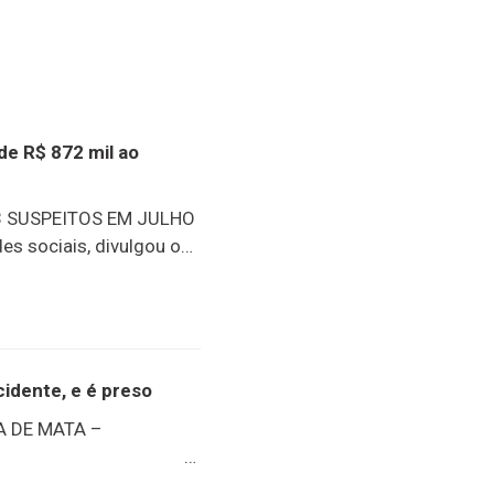
de R$ 872 mil ao
 SUSPEITOS EM JULHO
es sociais, divulgou o
ues, sem dúvida, foi a
os abrangidos pelo
m R$ 872 mil. Outro
sões e apreensões de
escentes
idente, e é preso
202698 presos25
 DE MATA –
eendidas40.073g de
idaR$ 872.032,00 em
a Friburgo)