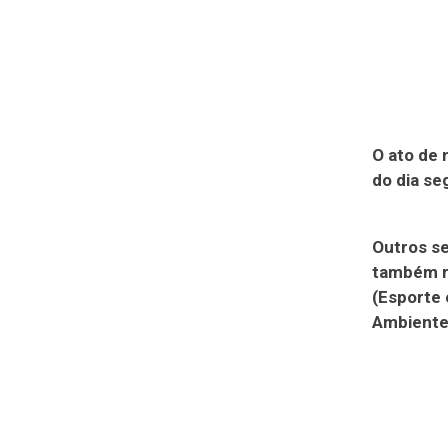
O ato de 
do dia se
Outros se
também r
(Esporte 
Ambiente