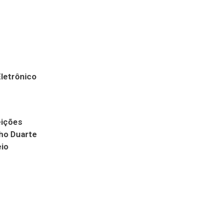
Eletrônico
eições
ho Duarte
eio