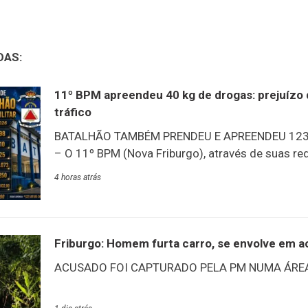
DAS:
11º BPM apreendeu 40 kg de drogas: prejuízo 
tráfico
BATALHÃO TAMBÉM PRENDEU E APREENDEU 123
– O 11º BPM (Nova Friburgo), através de suas red
balanço de produtividade de julho: um dos destaq
4 horas atrás
quantidade de drogas apreendidas nos municípi
batalhão: 40 kg – prejuízo ao tráfico estimado e
dado que chama a atenção é a quantidade de pri
suspeitos em julho: 98 presos adultos e 25 adol
Friburgo: Homem furta carro, se envolve em ac
apreendidos.PRODUTIVIDADE 11º BPM | JULHO 
ACUSADO FOI CAPTURADO PELA PM NUMA ÁREA
adolescentes apreendidos10 armas de fogo apr
cocaína apreendida8.250g de maconha apreend
Policiais militares do 11º BPM (Nov