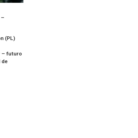
 –
on (PL)
 – futuro
l de