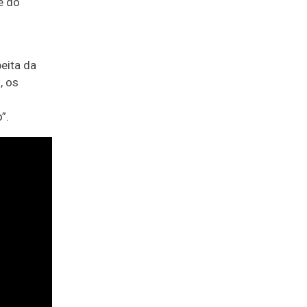
e do
eita da
, os
”.