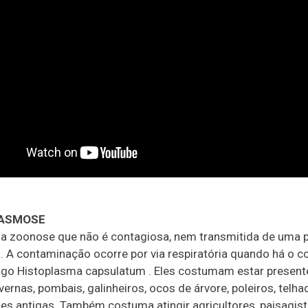
LASMOSE
a zoonose que não é contagiosa, nem transmitida de uma 
a. A contaminação ocorre por via respiratória quando há o c
go Histoplasma capsulatum . Eles costumam estar presen
vernas, pombais, galinheiros, ocos de árvore, poleiros, telh
es antigas. Também costuma atingir agricultores, paisagist