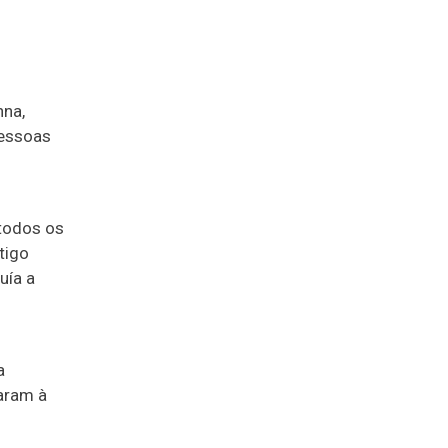
nna,
pessoas
“todos os
tigo
uía a
a
taram à