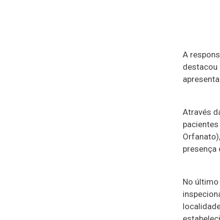
A respons
destacou 
apresenta
Através d
pacientes
Orfanato),
presença 
No último 
inspeciona
localidade
estabelec