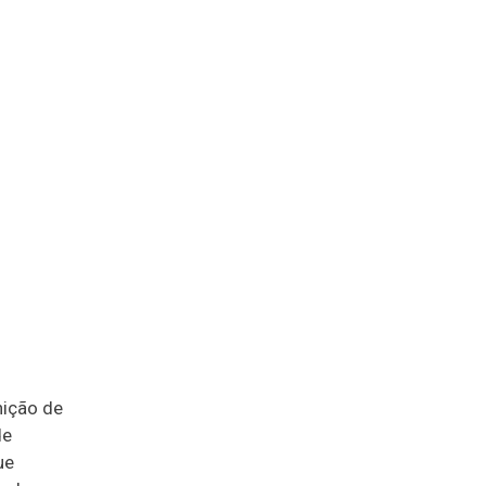
nição de
de
ue