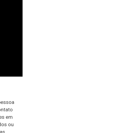
pessoa
ontato
tes em
ados ou
as,