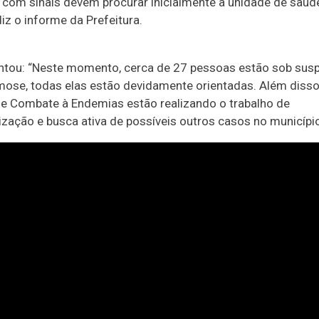
 com sinais devem procurar inicialmente a unidade de saúd
diz o informe da Prefeitura.
ntou: “Neste momento, cerca de 27 pessoas estão sob susp
mose, todas elas estão devidamente orientadas. Além disso
e Combate à Endemias estão realizando o trabalho de
ização e busca ativa de possíveis outros casos no município