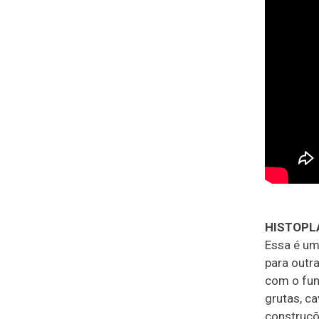
HISTOP
Essa é um
para outr
com o fun
grutas, ca
construçõ