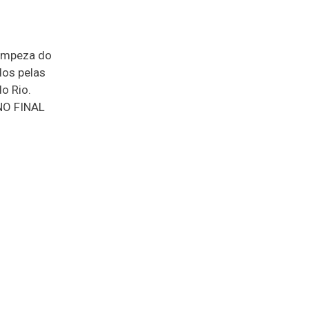
limpeza do
dos pelas
do Rio.
(NO FINAL