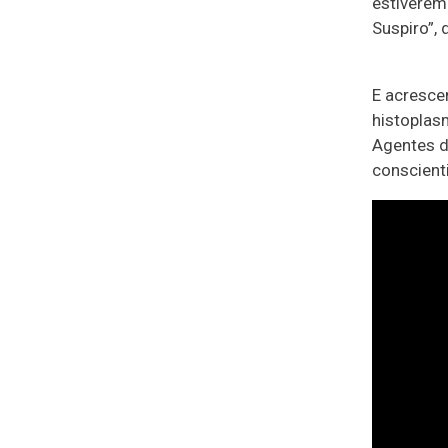
estiverem
Suspiro”, 
E acresce
histoplas
Agentes d
conscient