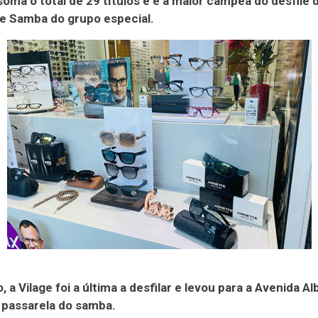
soma o total de 29 títulos e é a maior campeã do desfile 
e Samba do grupo especial.
 a Vilage foi a última a desfilar e levou para a Avenida Al
 passarela do samba.