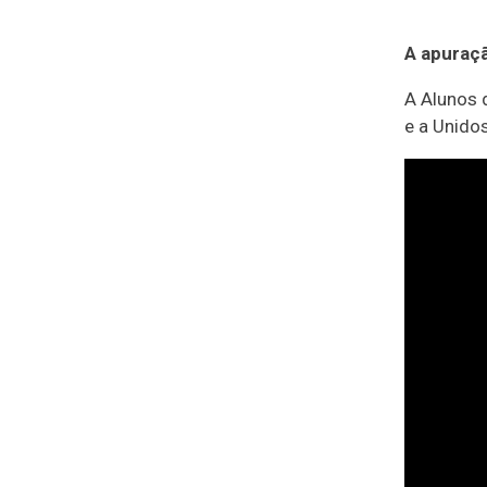
A apuraçã
A Alunos 
e a Unido