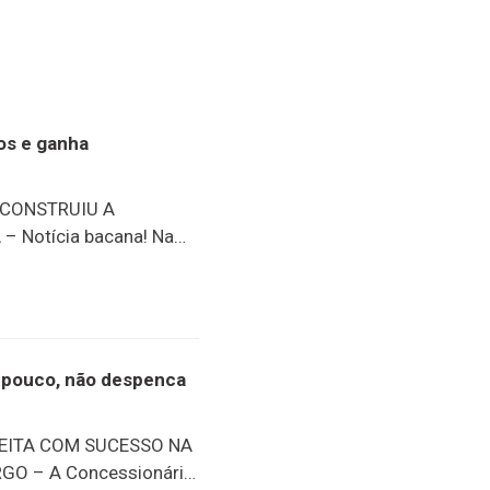
nos e ganha
 CONSTRUIU A
 Notícia bacana! Na
ento oficial do
 história do senhor José
inho, um dos moradores
. Completando 97 anos
e conta diversos
or pouco, não despenca
 vida. Entre elas, se
s do Pico da Caledônia.
FEITA COM SUCESSO NA
GO – A Concessionária