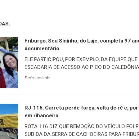
DAS:
Friburgo: Seu Sininho, do Laje, completa 97 a
documentário
ELE PARTICIPOU, POR EXEMPLO, DA EQUIPE QUE
ESCADARIA DE ACESSO AO PICO DO CALEDÔNIA –
tarde desta quinta-feira, 6/8, aconteceu o lançam
5 minutos atrás
documentário “O Nosso Sininho”. O filme conta a
Marcelino, carinhosamente conhecido como Sin
mais antigos do Lar Abrigo Amor à Jesus (Laje)
na mesma data, ele esbanja vitalidade e alegria 
RJ-116: Carreta perde força, volta de ré e, p
acontecimentos e vivências de quase um século de
em ribanceira
destaca a participação na construção das escada
ROTA 116 DIZ QUE REMOÇÃO DO VEÍCULO FOI 
Na ocasião, ele recebeu das
SUBIDA DA SERRA DE CACHOEIRAS PARA FRIBUR