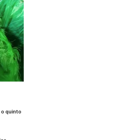
–
 o quinto