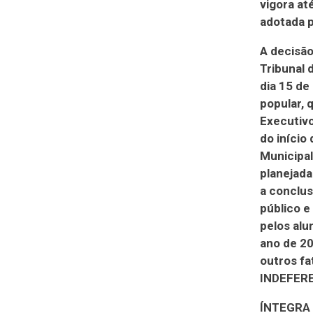
vigora at
adotada p
A decisão
Tribunal 
dia 15 de
popular, 
Executivo
do início
Municipal
planejada
a conclus
público e
pelos alu
ano de 20
outros fa
INDEFERE
ÍNTEGRA 