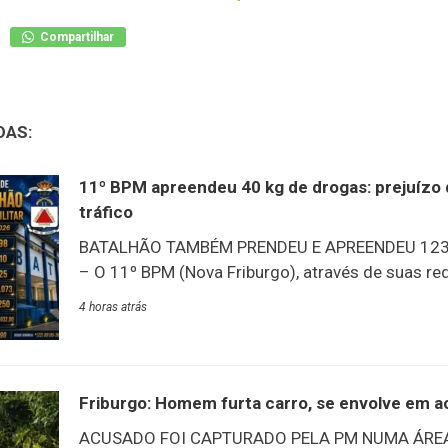
Compartilhar
DAS:
11º BPM apreendeu 40 kg de drogas: prejuízo 
tráfico
BATALHÃO TAMBÉM PRENDEU E APREENDEU 123
– O 11º BPM (Nova Friburgo), através de suas red
balanço de produtividade de julho: um dos destaq
4 horas atrás
quantidade de drogas apreendidas nos municípi
batalhão: 40 kg – prejuízo ao tráfico estimado e
dado que chama a atenção é a quantidade de pri
suspeitos em julho: 98 presos adultos e 25 adol
Friburgo: Homem furta carro, se envolve em ac
apreendidos.PRODUTIVIDADE 11º BPM | JULHO 
ACUSADO FOI CAPTURADO PELA PM NUMA ÁREA
adolescentes apreendidos10 armas de fogo apr