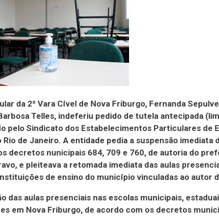
itular da 2ª Vara Cível de Nova Friburgo, Fernanda Sepulv
arbosa Telles, indeferiu pedido de tutela antecipada (lim
o pelo Sindicato dos Estabelecimentos Particulares de 
 Rio de Janeiro. A entidade pedia a suspensão imediata 
os decretos nunicipais 684, 709 e 760, de autoria do pref
avo, e pleiteava a retomada imediata das aulas presenc
instituições de ensino do município vinculadas ao autor 
ão das aulas presenciais nas escolas municipais, estaduai
res em Nova Friburgo, de acordo com os decretos munici