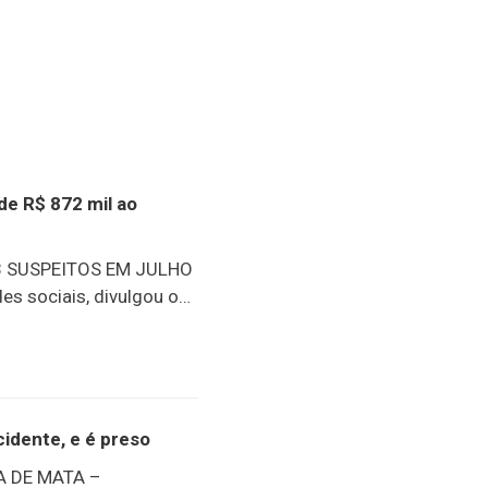
de R$ 872 mil ao
 SUSPEITOS EM JULHO
es sociais, divulgou o
ues, sem dúvida, foi a
os abrangidos pelo
m R$ 872 mil. Outro
sões e apreensões de
escentes
idente, e é preso
202698 presos25
 DE MATA –
eendidas40.073g de