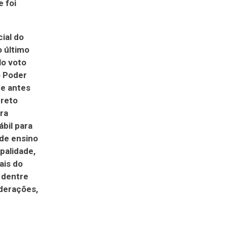
 foi
ial do
o último
lo voto
o Poder
te antes
creto
ra
ábil para
de ensino
palidade,
ais do
 dentre
iderações,
.