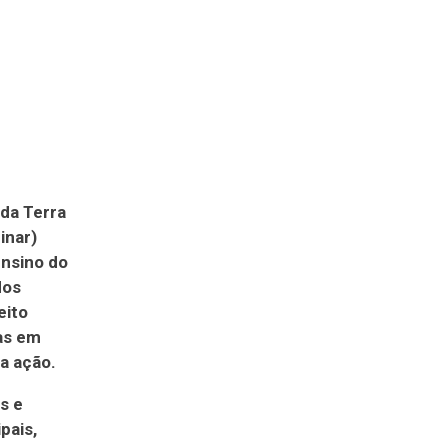
eda Terra
inar)
Ensino do
dos
eito
ias em
da ação.
s e
pais,