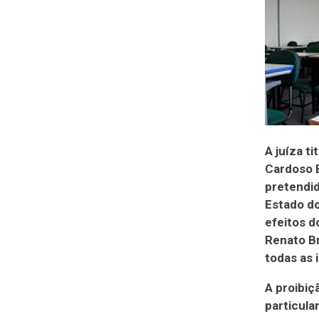
A juíza t
Cardoso B
pretendid
Estado do
efeitos d
Renato Br
todas as 
A proibiç
particula