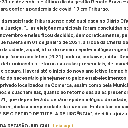
é 31 de dezembro – último dia da gestão Renato Bravo – e
ara conter a pandemia de covid-19 em Friburgo.
 da magistrada friburguense está publicada no Diário Ofic
de Justiça. “… as eleições municipais foram concluídas n
 novembro e nelas ficou decidido, democraticamente, pe
que haverá em 01 de janeiro de 2021, a troca da Chefia d
 da cidade, a qual, à luz do cenário epidemiológico vigen
 do próximo ano letivo (2021) poderá, inclusive, editar De
 determinando o retorno das aulas presenciais, de manei
 e segura. Haverá até o início do novo ano letivo tempo h
ão do necessário planejamento pelos estabelecimentos 
 privado localizados na Comarca, assim como pela Munici
nos e suas famílias, quanto ao retorno das aulas presenci
21, que dependerá do cenário epidemiológico da cidade,
tores, dada a complexidade da questão. Feitas tais cons
-SE O PEDIDO DE TUTELA DE URGÊNCIA”, decidiu a juíza
DA DECISÃO JUDICIAL:
Leia aqui