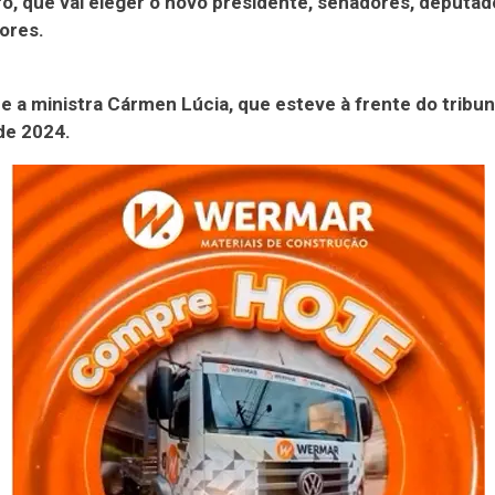
o, que vai eleger o novo presidente, senadores, deputad
ores.
e a ministra Cármen Lúcia, que esteve à frente do tribun
de 2024.