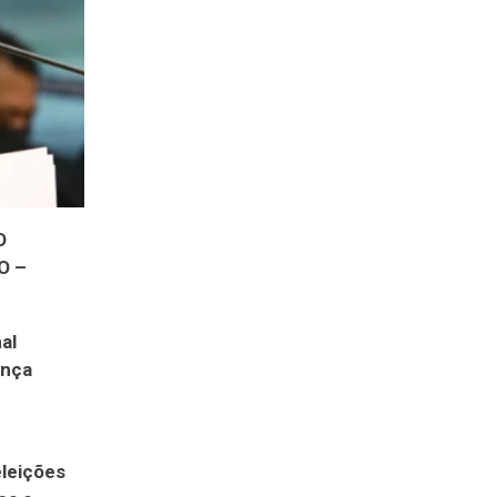
O
O –
al
onça
eleições