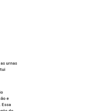
 as urnas
tui
io
ção e
. Essa
ento do