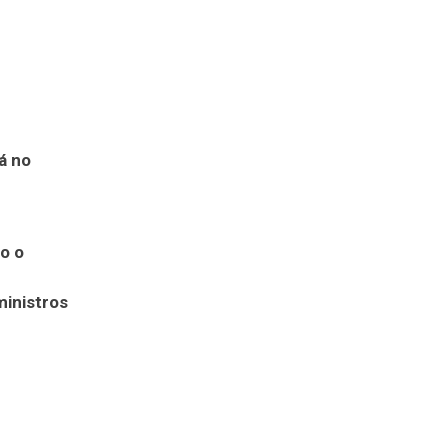
á no
o o
ministros