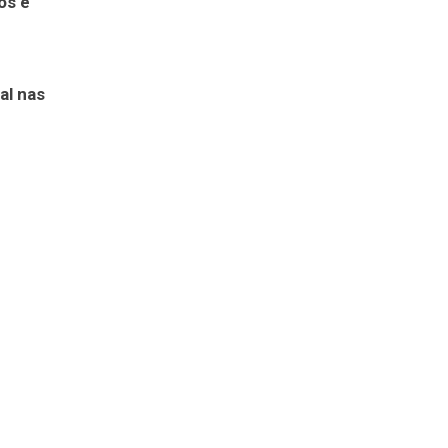
os e
al nas