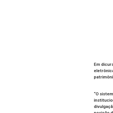
Em dicur
eletrônic
patrimôni
“O sistem
instituci
divulgaçã
posição 