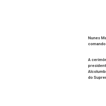
Nunes Mar
comando 
A cerimô
president
Alcolumb
do Suprem