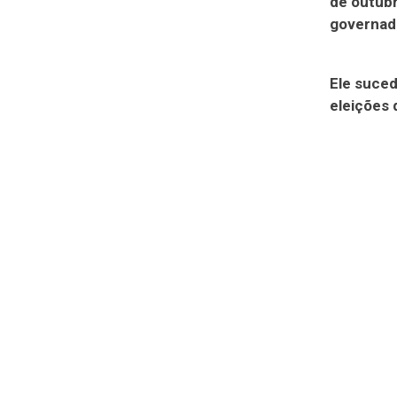
de outubr
governad
Ele suced
eleições 