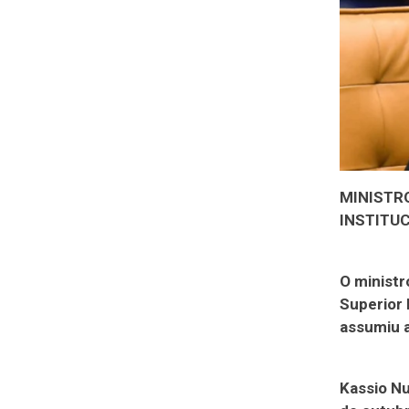
MINISTR
INSTITUC
O ministr
Superior 
assumiu a
Kassio Nu