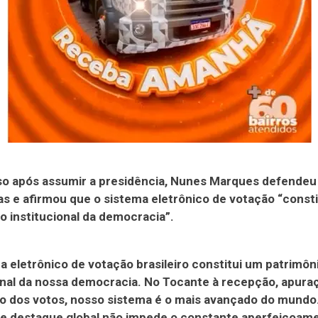
so após assumir a presidência, Nunes Marques defendeu
as e afirmou que o sistema eletrônico de votação “consti
o institucional da democracia”.
a eletrônico de votação brasileiro constitui um patrimôn
onal da nossa democracia. No Tocante à recepção, apura
o dos votos, nosso sistema é o mais avançado do mundo
de destaque global não impede o constante aperfeiçoam