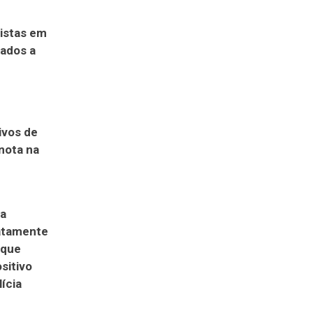
listas em
tados a
ivos de
nota na
da
atamente
 que
sitivo
ícia