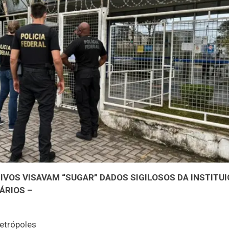
IVOS VISAVAM “SUGAR” DADOS SIGILOSOS DA INSTITUI
ÁRIOS –
Metrópoles