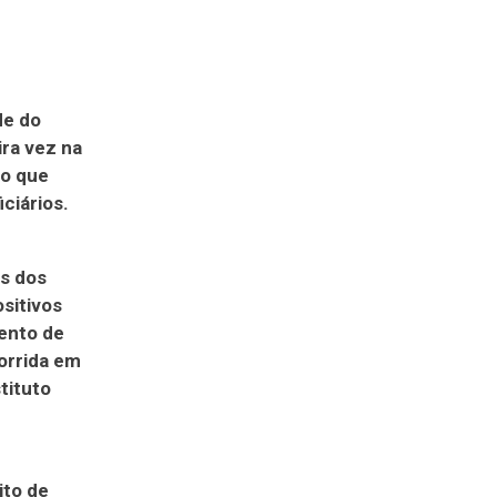
de do
ira vez na
io que
ciários.
ns dos
sitivos
ento de
corrida em
tituto
ito de