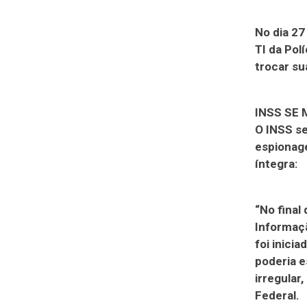
No dia 27
TI da Pol
trocar su
INSS SE
O INSS se
espionage
íntegra:
“No final
Informaç
foi inici
poderia e
irregular
Federal.