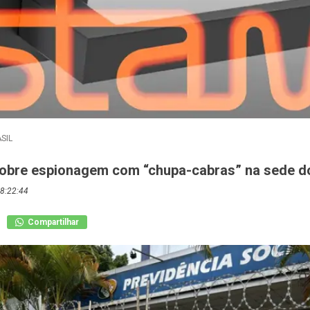
SIL
obre espionagem com “chupa-cabras” na sede d
8:22:44
Compartilhar