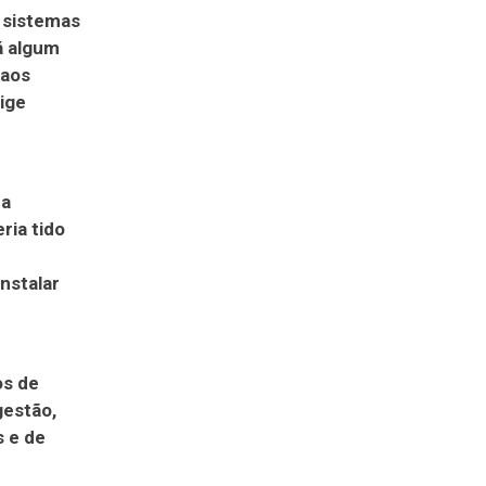
s sistemas
há algum
 aos
ige
ha
ria tido
nstalar
os de
gestão,
s e de