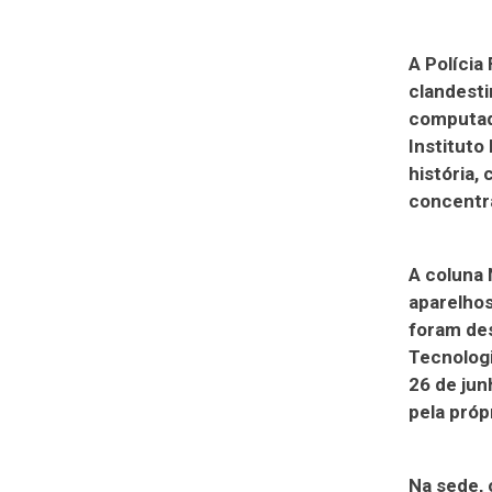
A Polícia
clandesti
computado
Instituto
história,
concentra
A coluna 
aparelhos
foram des
Tecnologi
26 de jun
pela próp
Na sede, 