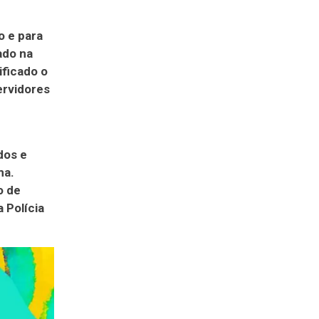
o e para
ado na
ificado o
rvidores
dos e
ma.
o de
 Polícia