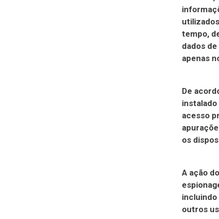
informaçõ
utilizado
tempo, de
dados de 
apenas no
De acord
instalado
acesso pr
apurações
os dispos
A ação do
espionage
incluindo
outros us