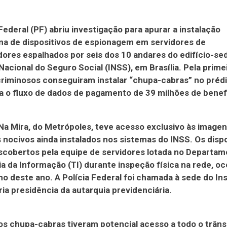
 Federal (PF) abriu investigação para apurar a instalação
na de dispositivos de espionagem em servidores de
res espalhados por seis dos 10 andares do edifício-se
 Nacional do Seguro Social (INSS), em Brasília. Pela prime
 criminosos conseguiram instalar “chupa-cabras” no préd
 o fluxo de dados de pagamento de 39 milhões de benefi
Na Mira, do Metrópoles, teve acesso exclusivo às image
 nocivos ainda instalados nos sistemas do INSS. Os dispo
cobertos pela equipe de servidores lotada no Departam
a da Informação (TI) durante inspeção física na rede, o
ho deste ano. A Polícia Federal foi chamada à sede do Ins
ria presidência da autarquia previdenciária.
os chupa-cabras tiveram potencial acesso a todo o trâns