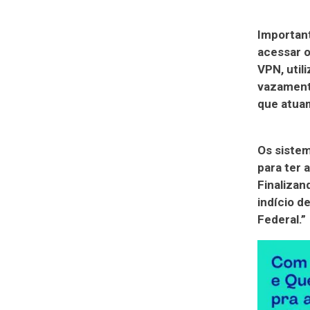
Important
acessar o
VPN, util
vazament
que atuam
Os sistem
para ter 
Finalizan
indício d
Federal.”