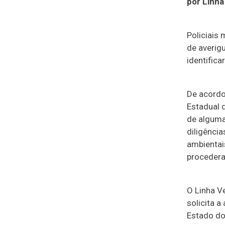
por Linha
Policiais
de averig
identific
De acordo
Estadual 
de alguma
diligênci
ambientai
procedera
O Linha V
solicita 
Estado do