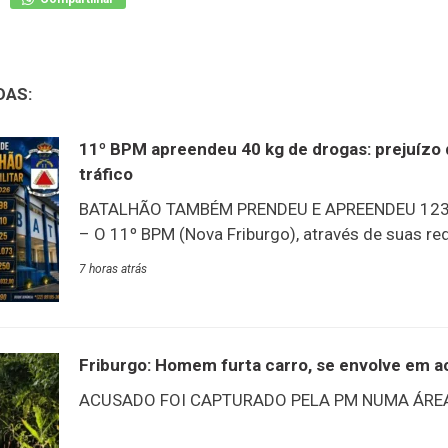
DAS:
11º BPM apreendeu 40 kg de drogas: prejuízo 
tráfico
BATALHÃO TAMBÉM PRENDEU E APREENDEU 123
– O 11º BPM (Nova Friburgo), através de suas red
balanço de produtividade de julho: um dos destaq
7 horas atrás
quantidade de drogas apreendidas nos municípi
batalhão: 40 kg – prejuízo ao tráfico estimado e
dado que chama a atenção é a quantidade de pri
suspeitos em julho: 98 presos adultos e 25 adol
Friburgo: Homem furta carro, se envolve em ac
apreendidos.PRODUTIVIDADE 11º BPM | JULHO 
ACUSADO FOI CAPTURADO PELA PM NUMA ÁREA
adolescentes apreendidos10 armas de fogo apr
cocaína apreendida8.250g de maconha apreend