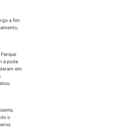
rgo a fim
tamento,
 Parque
am a poda
cederam em
s
atos,
iente,
odo o
meros