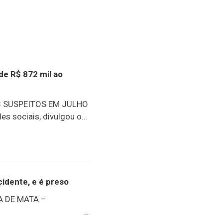
de R$ 872 mil ao
 SUSPEITOS EM JULHO
es sociais, divulgou o
ues, sem dúvida, foi a
os abrangidos pelo
m R$ 872 mil. Outro
sões e apreensões de
escentes
idente, e é preso
202698 presos25
 DE MATA –
eendidas40.073g de
idaR$ 872.032,00 em