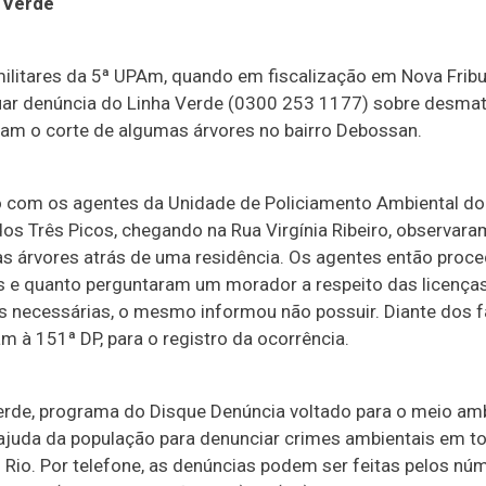
 Verde
 militares da 5ª UPAm, quando em fiscalização em Nova Fribu
uar denúncia do Linha Verde (0300 253 1177) sobre desma
aram o corte de algumas árvores no bairro Debossan.
 com os agentes da Unidade de Policiamento Ambiental do
dos Três Picos, chegando na Rua Virgínia Ribeiro, observar
s árvores atrás de uma residência. Os agentes então pro
as e quanto perguntaram um morador a respeito das licença
s necessárias, o mesmo informou não possuir. Diante dos f
m à 151ª DP, para o registro da ocorrência.
erde, programa do Disque Denúncia voltado para o meio amb
a ajuda da população para denunciar crimes ambientais em t
 Rio. Por telefone, as denúncias podem ser feitas pelos nú