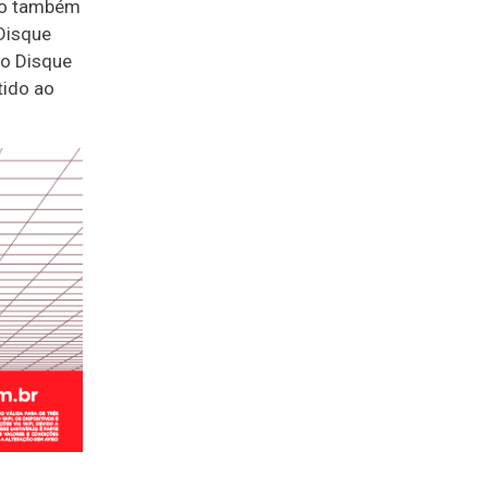
iço também
“Disque
do Disque
tido ao