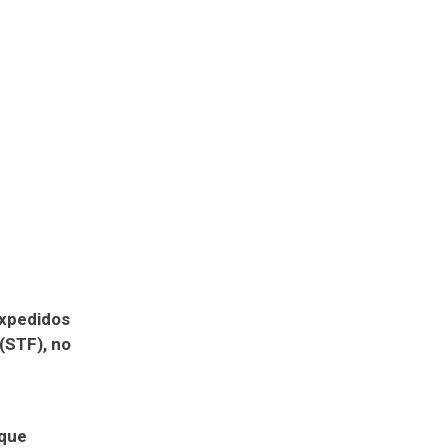
expedidos
(STF), no
 que