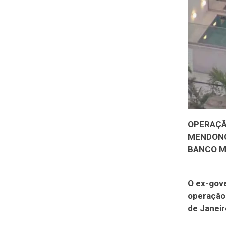
OPERAÇÃ
MENDONÇA
BANCO M
O ex-gove
operação 
de Janeir