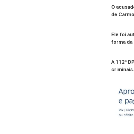
O acusado
de Carmo,
Ele foi a
forma da 
A 112ª D
criminais