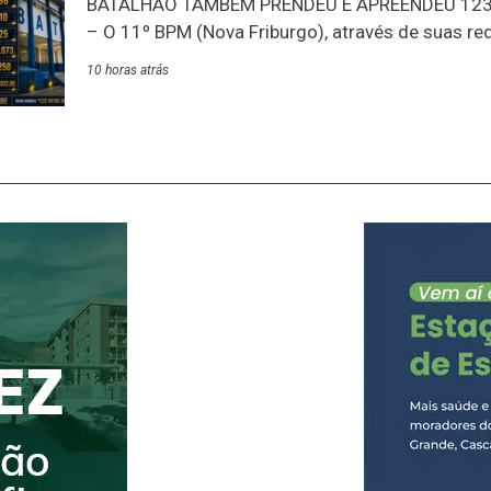
BATALHÃO TAMBÉM PRENDEU E APREENDEU 123
implantaram o
– O 11º BPM (Nova Friburgo), através de suas red
balanço de produtividade de julho: um dos destaq
10 horas atrás
quantidade de drogas apreendidas nos municípi
batalhão: 40 kg – prejuízo ao tráfico estimado e
dado que chama a atenção é a quantidade de pri
suspeitos em julho: 98 presos adultos e 25 adol
apreendidos.PRODUTIVIDADE 11º BPM | JULHO 
adolescentes apreendidos10 armas de fogo apr
cocaína apreendida8.250g de maconha apreend
prejuízo estimado