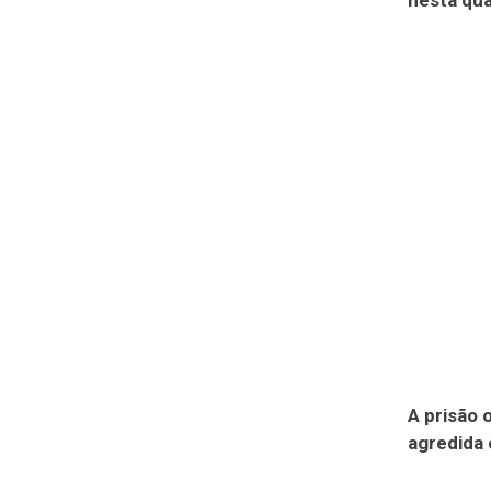
nesta qua
A prisão 
agredida 