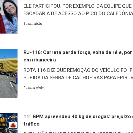
ELE PARTICIPOU, POR EXEMPLO, DA EQUIPE QUE
ESCADARIA DE ACESSO AO PICO DO CALEDÔNIA –
tarde desta quinta-feira, 6/8, aconteceu o lançam
1 hora atrás
documentário “O Nosso Sininho”. O filme conta a
Marcelino, carinhosamente conhecido como Sin
mais antigos do Lar Abrigo Amor à Jesus (Laje)
na mesma data, ele esbanja vitalidade e alegria 
RJ-116: Carreta perde força, volta de ré e, p
acontecimentos e vivências de quase um século de
em ribanceira
destaca a participação na construção das escada
ROTA 116 DIZ QUE REMOÇÃO DO VEÍCULO FOI 
Na ocasião, ele recebeu das
SUBIDA DA SERRA DE CACHOEIRAS PARA FRIBUR
Rota 116 concluiu com sucesso, às 11h desta quin
2 horas atrás
operação de remoção da carreta que ficou atrav
perder potência durante a subida no km 63,5 da
de Macacu. O veículo, carregado com trigo, perdeu
aclive, retornou de marcha à ré e colidiu contra 
11º BPM apreendeu 40 kg de drogas: prejuízo 
ficando atravessado na rodovia e com risco de
tráfico
operacionais da concessionária foram imediata