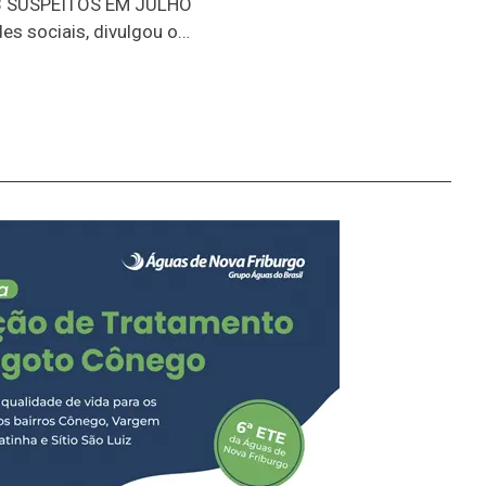
 SUSPEITOS EM JULHO
es sociais, divulgou o
ues, sem dúvida, foi a
os abrangidos pelo
m R$ 872 mil. Outro
sões e apreensões de
escentes
202698 presos25
eendidas40.073g de
idaR$ 872.032,00 em