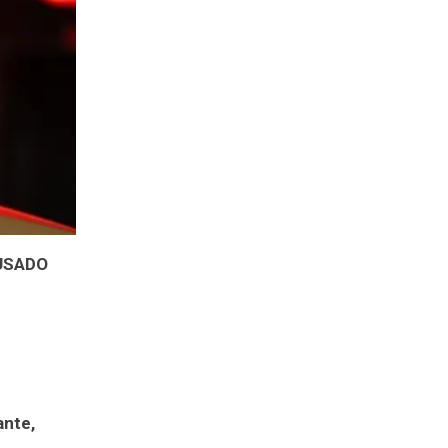
USADO
ante,