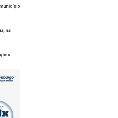
 município
ia, na
ações