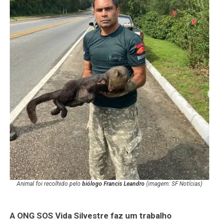
Animal foi recolhido pelo
biólogo Francis Leandro
(imagem: SF Notícias)
A ONG SOS Vida Silvestre faz um trabalho