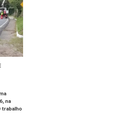
E
uma
6, na
 trabalho