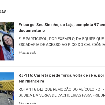
DAS:
Friburgo: Seu Sininho, do Laje, completa 97 a
documentário
ELE PARTICIPOU, POR EXEMPLO, DA EQUIPE QUE
ESCADARIA DE ACESSO AO PICO DO CALEDÔNIA –
tarde desta quinta-feira, 6/8, aconteceu o lançam
14 horas atrás
documentário “O Nosso Sininho”. O filme conta a
Marcelino, carinhosamente conhecido como Sin
mais antigos do Lar Abrigo Amor à Jesus (Laje)
na mesma data, ele esbanja vitalidade e alegria 
RJ-116: Carreta perde força, volta de ré e, p
acontecimentos e vivências de quase um século de
em ribanceira
destaca a participação na construção das escada
ROTA 116 DIZ QUE REMOÇÃO DO VEÍCULO FOI 
Na ocasião, ele recebeu das
SUBIDA DA SERRA DE CACHOEIRAS PARA FRIBUR
Rota 116 concluiu com sucesso, às 11h desta quin
15 horas atrás