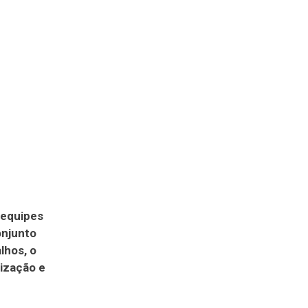
 equipes
onjunto
lhos, o
lização e