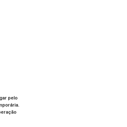
gar pelo
mporária.
iberação