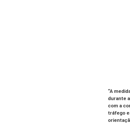
“A medida
durante a
com a con
tráfego e
orientaçã