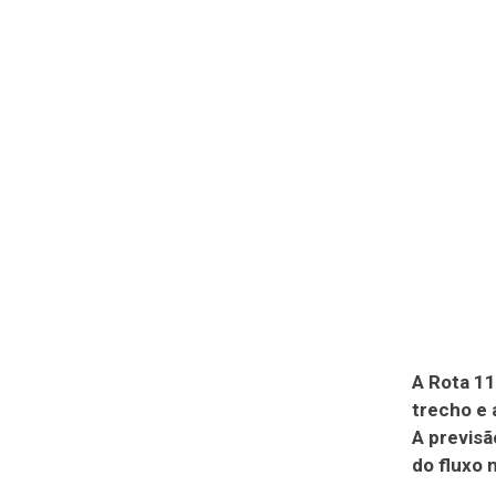
A Rota 11
trecho e 
A previsã
do fluxo 