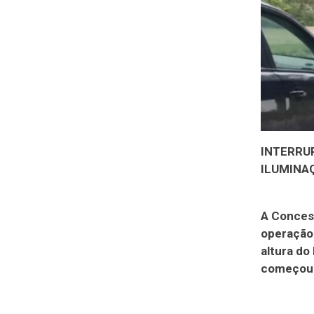
INTERRU
ILUMINA
A Conces
operação 
altura do
começou s